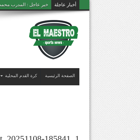
أخبار عاجلة
خبر عاجل : المدرب محمد ال
الصفحة الرئيسية
كرة القدم المحلية
ot_20251108-185841_1