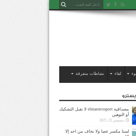
وء
لقاء
نشاطات متفرقة
ايسترو
مصداقية elmaestrosport لا تقبل التشكيك
أو التوهين
ديسمبر 22, 2025
لسنا مكسر عصا ولا نخاف من احد إلا