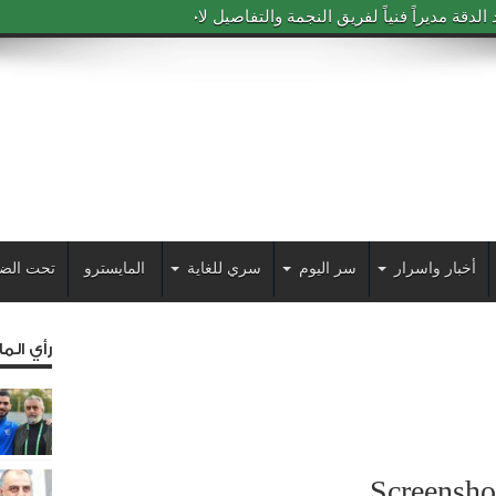
دقة مديراً فنياً لفريق النجمة والتفاصيل لاحقاً
أخبار واسرار
سر اليوم
سري للغاية
المايسترو
تحت الض
رأي الم
Screensh