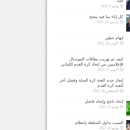
الله
يوليو 6, 2025
كل إناء بما فيه ينضح
مارس 31, 2025
إتهام خطير
أكتوبر 28, 2022
كيف تم تهريب بطاقات المونديال
للإعلاميين من إتحاد كرة القدم اللبناني
أكتوبر 27, 2022
إنجاز جديد للعبة كرة السلة وفشل آخر
للعبة كرة القدم
أغسطس 26, 2022
إتحاد ناجح وإتحاد فاشل
يوليو 25, 2022
السبب تداول السلطة بإنتظام
يوليو 24, 2022