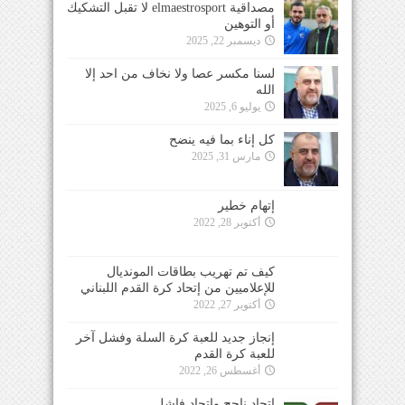
مصداقية elmaestrosport لا تقبل التشكيك
أو التوهين
ديسمبر 22, 2025
لسنا مكسر عصا ولا نخاف من احد إلا
الله
يوليو 6, 2025
كل إناء بما فيه ينضح
مارس 31, 2025
إتهام خطير
أكتوبر 28, 2022
كيف تم تهريب بطاقات المونديال
للإعلاميين من إتحاد كرة القدم اللبناني
أكتوبر 27, 2022
إنجاز جديد للعبة كرة السلة وفشل آخر
للعبة كرة القدم
أغسطس 26, 2022
إتحاد ناجح وإتحاد فاشل