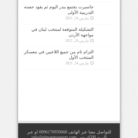
جاسبرت يجتمع ببدر اليوم ثم يقود حصته
التدريبية الأولى
مارس 24, 2021
التشكيلة المتوقعة لمنتخب لبنان في
مواجهة الأردن
مارس 24, 2021
التزام تام من جميع اللاعبين في معسكر
المنتخب الأول
مارس 24, 2021
للتواصل معنا عبر الهاتف 0096170950660 او عبر
البريد الالكتروني
info@elmaestrosport.com