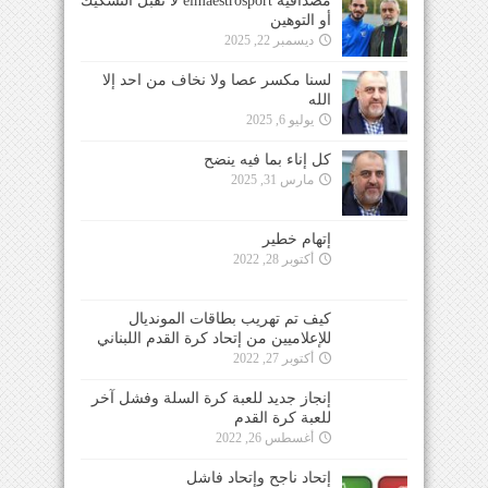
مصداقية elmaestrosport لا تقبل التشكيك
أو التوهين
ديسمبر 22, 2025
لسنا مكسر عصا ولا نخاف من احد إلا
الله
يوليو 6, 2025
كل إناء بما فيه ينضح
مارس 31, 2025
إتهام خطير
أكتوبر 28, 2022
كيف تم تهريب بطاقات المونديال
للإعلاميين من إتحاد كرة القدم اللبناني
أكتوبر 27, 2022
إنجاز جديد للعبة كرة السلة وفشل آخر
للعبة كرة القدم
أغسطس 26, 2022
إتحاد ناجح وإتحاد فاشل