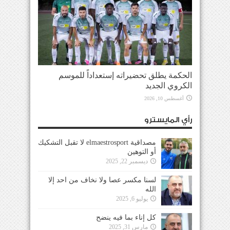
الحكمة يطلق تحضيراته إستعداداً للموسم
الكروي الجديد
أغسطس 10, 2026
رأي المايسترو
مصداقية elmaestrosport لا تقبل التشكيك
أو التوهين
ديسمبر 22, 2025
لسنا مكسر عصا ولا نخاف من احد إلا
الله
يوليو 6, 2025
كل إناء بما فيه ينضح
مارس 31, 2025