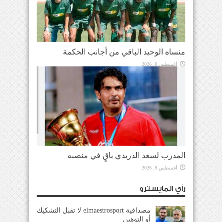
منساه الوحيد الباقي من أجانب الحكمة
أغسطس 8, 2026
المدرب لسعد الدريدي باقٍ في منصبه
أغسطس 8, 2026
رأي المايسترو
مصداقية elmaestrosport لا تقبل التشكيك
أو التوهين