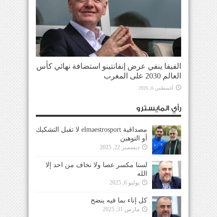
الفيفا ينفي عرض إنفانتينو استضافة نهائي كأس
العالم 2030 على المغرب
أغسطس 6, 2026
رأي المايسترو
مصداقية elmaestrosport لا تقبل التشكيك
أو التوهين
ديسمبر 22, 2025
لسنا مكسر عصا ولا نخاف من احد إلا
الله
يوليو 6, 2025
كل إناء بما فيه ينضح
مارس 31, 2025