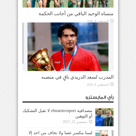
منساه الوحيد الباقي من أجانب الحكمة
أغسطس 8, 2026
المدرب لسعد الدريدي باقٍ في منصبه
أغسطس 8, 2026
رأي المايسترو
مصداقية elmaestrosport لا تقبل التشكيك
أو التوهين
ديسمبر 22, 2025
لسنا مكسر عصا ولا نخاف من احد إلا