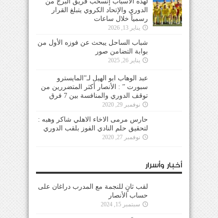
لهذه الأسباب إنسحب فريق البرج من
الدوري والإتحاد الكروي يتبلغ القرار
رسمياً خلال ساعات
يناير 13, 2026
شباب الساحل يبحث عن فوزه الأول من
بوابة التضامن صور
يناير 26, 2025
عبد الوهاب ابو الهيل لـ”المايسترو
سبورت ” : الأنصار أكثر المتضررين من
توقف الدوري والمنافسة بين 7 فرق
نوفمبر 29, 2020
حارس مرمى الاخاء الاهلي شاكر وهبه :
لتحقيق حلم النادي الفوز بلقب الدوري
نوفمبر 27, 2020
أخبار وأسرار
لقب ثانٍ للنجمة مع المدرب دراغان على
حساب الأنصار
سبتمبر 15, 2024