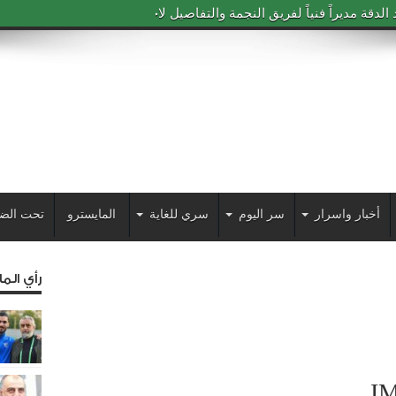
دقة مديراً فنياً لفريق النجمة والتفاصيل لاحقاً
أخبار واسرار
سر اليوم
سري للغاية
المايسترو
تحت الض
رأي الم
I