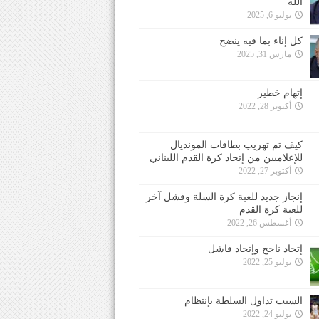
الله
يوليو 6, 2025
كل إناء بما فيه ينضح
مارس 31, 2025
إتهام خطير
أكتوبر 28, 2022
كيف تم تهريب بطاقات المونديال
للإعلاميين من إتحاد كرة القدم اللبناني
أكتوبر 27, 2022
إنجاز جديد للعبة كرة السلة وفشل آخر
للعبة كرة القدم
أغسطس 26, 2022
إتحاد ناجح وإتحاد فاشل
يوليو 25, 2022
السبب تداول السلطة بإنتظام
يوليو 24, 2022