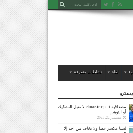
وء
لقاء
نشاطات متفرقة
ايسترو
مصداقية elmaestrosport لا تقبل التشكيك
أو التوهين
ديسمبر 22, 2025
لسنا مكسر عصا ولا نخاف من احد إلا