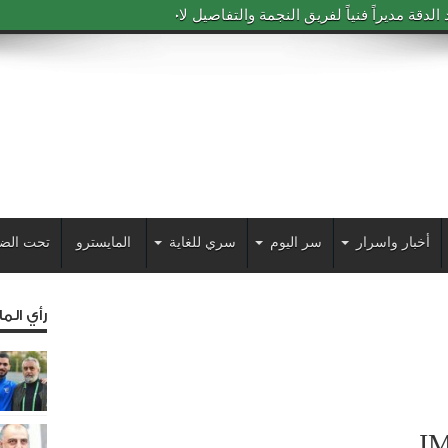
دقة مديراً فنياً لفريق النجمة والتفاصيل لاحقاً
أخبار واسرار
سر اليوم
سري للغاية
المايسترو
تحت الض
رأي الم
I