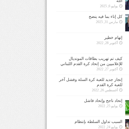
الله
يوليو 6, 2025
كل إناء بما فيه ينضح
مارس 31, 2025
إتهام خطير
أكتوبر 28, 2022
كيف تم تهريب بطاقات المونديال
للإعلاميين من إتحاد كرة القدم اللبناني
أكتوبر 27, 2022
إنجاز جديد للعبة كرة السلة وفشل آخر
للعبة كرة القدم
أغسطس 26, 2022
إتحاد ناجح وإتحاد فاشل
يوليو 25, 2022
السبب تداول السلطة بإنتظام
يوليو 24, 2022