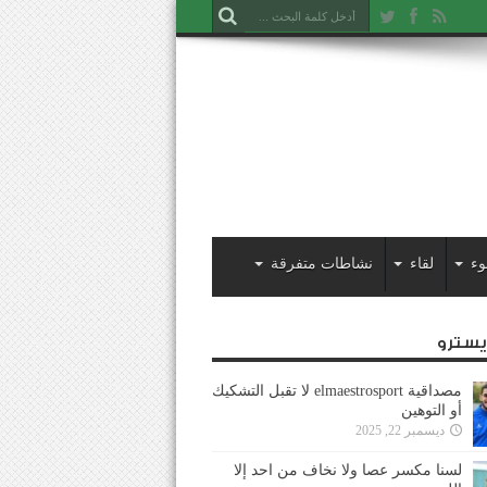
وء
لقاء
نشاطات متفرقة
ايسترو
مصداقية elmaestrosport لا تقبل التشكيك
أو التوهين
ديسمبر 22, 2025
لسنا مكسر عصا ولا نخاف من احد إلا