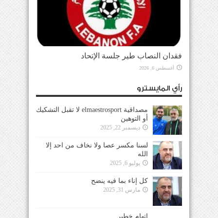
فقدان النصاب طير جلسة الإتحاد
أغسطس 6, 2026
رأي المايسترو
مصداقية elmaestrosport لا تقبل التشكيك
أو التوهين
ديسمبر 22, 2025
لسنا مكسر عصا ولا نخاف من احد إلا
الله
يوليو 6, 2025
كل إناء بما فيه ينضح
مارس 31, 2025
إتهام خطير