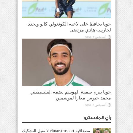
جويا يحافظ على لاعبه الكونغولي كانو ويجدد
لحارسه هادي مرتضى
أغسطس 7, 2026
جويا يبرم صفقة الموسم بضمه الفلسطيني
محمد حبوس معاراً لموسمين
أغسطس 6, 2026
رأي المايسترو
مصداقية elmaestrosport لا تقبل التشكيك