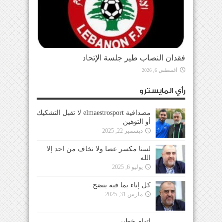
فقدان النصاب طير جلسة الإتحاد
أغسطس 6, 2026
رأي المايسترو
مصداقية elmaestrosport لا تقبل التشكيك
أو التوهين
ديسمبر 22, 2025
لسنا مكسر عصا ولا نخاف من احد إلا
الله
يوليو 6, 2025
كل إناء بما فيه ينضح
مارس 31, 2025
إتهام خطير