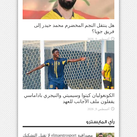
هل ينتقل النجم المخضرم محمد حيدر إلى
فريق جويا؟
أغسطس 9, 2026
الكونغوليان كيتوا وسيميتي والنيجري باداماسي
يقفلون ملف الأجانب للعهد
أغسطس 9, 2026
رأي المايسترو
مصداقية elmaestrosport لا تقبل التشكيك