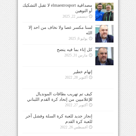
مصداقية elmaestrosport لا تقبل التشكيك
أو التوهين
ديسمبر 22, 2025
لسنا مكسر عصا ولا نخاف من احد إلا
الله
يوليو 6, 2025
كل إناء بما فيه ينضح
مارس 31, 2025
إتهام خطير
أكتوبر 28, 2022
كيف تم تهريب بطاقات المونديال
للإعلاميين من إتحاد كرة القدم اللبناني
أكتوبر 27, 2022
إنجاز جديد للعبة كرة السلة وفشل آخر
للعبة كرة القدم
أغسطس 26, 2022