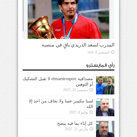
المدرب لسعد الدريدي باقٍ في منصبه
أغسطس 8, 2026
رأي المايسترو
مصداقية elmaestrosport لا تقبل التشكيك
أو التوهين
ديسمبر 22, 2025
لسنا مكسر عصا ولا نخاف من احد إلا
الله
يوليو 6, 2025
كل إناء بما فيه ينضح
مارس 31, 2025