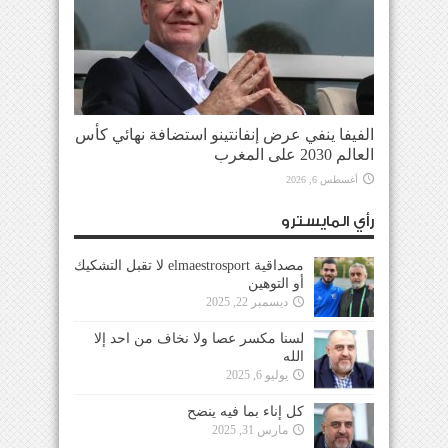
الفيفا ينفي عرض إنفانتينو استضافة نهائي كأس
العالم 2030 على المغرب
أغسطس 6, 2026
رأي المايسترو
مصداقية elmaestrosport لا تقبل التشكيك
أو التوهين
ديسمبر 22, 2025
لسنا مكسر عصا ولا نخاف من احد إلا
الله
يوليو 6, 2025
كل إناء بما فيه ينضح
مارس 31, 2025