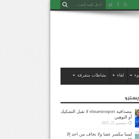
وء
لقاء
نشاطات متفرقة
ايسترو
مصداقية elmaestrosport لا تقبل التشكيك
أو التوهين
ديسمبر 22, 2025
لسنا مكسر عصا ولا نخاف من احد إلا