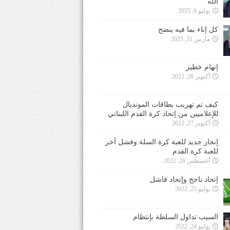
الله
يوليو 6, 2025
كل إناء بما فيه ينضح
مارس 31, 2025
إتهام خطير
أكتوبر 28, 2022
كيف تم تهريب بطاقات المونديال
للإعلاميين من إتحاد كرة القدم اللبناني
أكتوبر 27, 2022
إنجاز جديد للعبة كرة السلة وفشل آخر
للعبة كرة القدم
أغسطس 26, 2022
إتحاد ناجح وإتحاد فاشل
يوليو 25, 2022
السبب تداول السلطة بإنتظام
يوليو 24, 2022