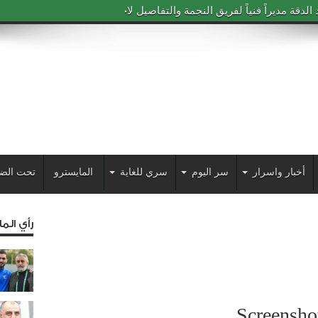
دقة مديراً فنياً لفريق النجمة والتفاصيل لاحقاً
أخبار واسرار
سر اليوم
سري للغاية
المايسترو
تحت الض
رأي الم
Screensh