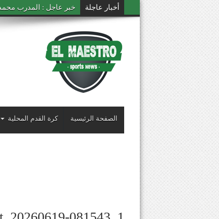
أخبار عاجلة
خبر عاجل : المدرب محمد ال
الصفحة الرئيسية
كرة القدم المحلية
ot_20260619-081543_1