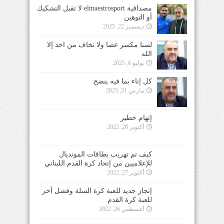
مصداقية elmaestrosport لا تقبل التشكيك
أو التوهين
ديسمبر 22, 2025
لسنا مكسر عصا ولا نخاف من احد إلا
الله
يوليو 6, 2025
كل إناء بما فيه ينضح
مارس 31, 2025
إتهام خطير
أكتوبر 28, 2022
كيف تم تهريب بطاقات المونديال
للإعلاميين من إتحاد كرة القدم اللبناني
أكتوبر 27, 2022
إنجاز جديد للعبة كرة السلة وفشل آخر
للعبة كرة القدم
أغسطس 26, 2022