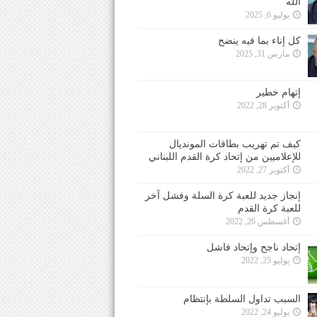
الله
يوليو 6, 2025
كل إناء بما فيه ينضح
مارس 31, 2025
إتهام خطير
أكتوبر 28, 2022
كيف تم تهريب بطاقات المونديال
للإعلاميين من إتحاد كرة القدم اللبناني
أكتوبر 27, 2022
إنجاز جديد للعبة كرة السلة وفشل آخر
للعبة كرة القدم
أغسطس 26, 2022
إتحاد ناجح وإتحاد فاشل
يوليو 25, 2022
السبب تداول السلطة بإنتظام
يوليو 24, 2022