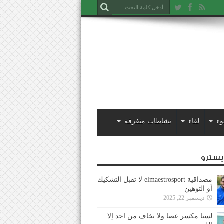
وء
لقاء
نشاطات متفرقة
ايسترو
مصداقية elmaestrosport لا تقبل التشكيك
أو التوهين
ديسمبر 22, 2025
لسنا مكسر عصا ولا نخاف من احد إلا