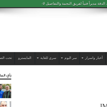
دقة مديراً فنياً لفريق النجمة والتفاصيل لاحقاً
أخبار واسرار
سر اليوم
سري للغاية
المايسترو
تحت الض
رأي الم
I