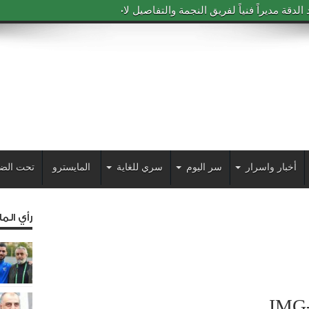
دقة مديراً فنياً لفريق النجمة والتفاصيل لاحقاً
أخبار واسرار
سر اليوم
سري للغاية
المايسترو
تحت الض
رأي الم
IMG