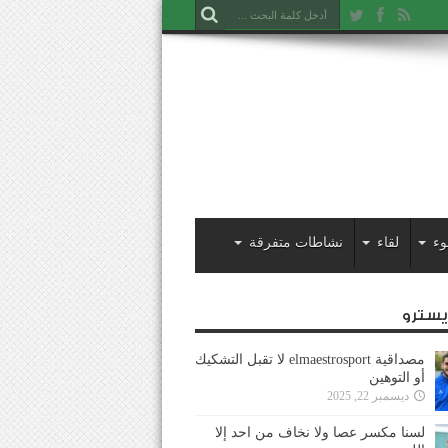
وء
لقاء
نشاطات متفرقة
ايسترو
مصداقية elmaestrosport لا تقبل التشكيك
أو التوهين
ديسمبر 22, 2025
لسنا مكسر عصا ولا نخاف من احد إلا