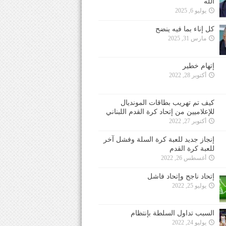
الله
يوليو 6, 2025
كل إناء بما فيه ينضح
مارس 31, 2025
إتهام خطير
أكتوبر 28, 2022
كيف تم تهريب بطاقات المونديال
للإعلاميين من إتحاد كرة القدم اللبناني
أكتوبر 27, 2022
إنجاز جديد للعبة كرة السلة وفشل آخر
للعبة كرة القدم
أغسطس 26, 2022
إتحاد ناجح وإتحاد فاشل
يوليو 25, 2022
السبب تداول السلطة بإنتظام
يوليو 24, 2022