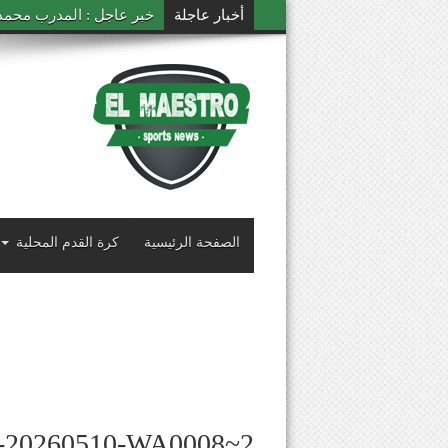
أخبار عاجلة
خبر عاجل : المدرب محمد ال
الصفحة الرئيسية
كرة القدم المحلية
-20260510-WA0008~2