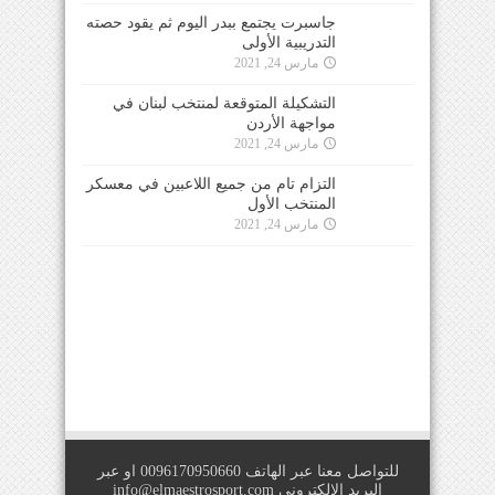
جاسبرت يجتمع ببدر اليوم ثم يقود حصته
التدريبية الأولى
مارس 24, 2021
التشكيلة المتوقعة لمنتخب لبنان في
مواجهة الأردن
مارس 24, 2021
التزام تام من جميع اللاعبين في معسكر
المنتخب الأول
مارس 24, 2021
للتواصل معنا عبر الهاتف 0096170950660 او عبر
البريد الالكتروني
info@elmaestrosport.com