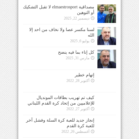
مصداقية elmaestrosport لا تقبل التشكيك
أو التوهين
ديسمبر 22, 2025
لسنا مكسر عصا ولا نخاف من احد إلا
الله
يوليو 6, 2025
كل إناء بما فيه ينضح
مارس 31, 2025
إتهام خطير
أكتوبر 28, 2022
كيف تم تهريب بطاقات المونديال
للإعلاميين من إتحاد كرة القدم اللبناني
أكتوبر 27, 2022
إنجاز جديد للعبة كرة السلة وفشل آخر
للعبة كرة القدم
أغسطس 26, 2022