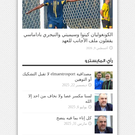
الكونغوليان كيتوا وسيميتي والنيجري باداماسي
يقفلون ملف الأجانب للعهد
أغسطس 9, 2026
رأي المايسترو
مصداقية elmaestrosport لا تقبل التشكيك
أو التوهين
ديسمبر 22, 2025
لسنا مكسر عصا ولا نخاف من احد إلا
الله
يوليو 6, 2025
كل إناء بما فيه ينضح
مارس 31, 2025