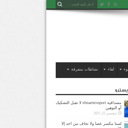
وء
لقاء
نشاطات متفرقة
ايسترو
مصداقية elmaestrosport لا تقبل التشكيك
أو التوهين
ديسمبر 22, 2025
لسنا مكسر عصا ولا نخاف من احد إلا