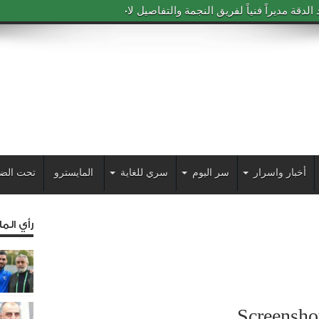
دقة مديراً فنياً لفريق النجمة والتفاصيل لاحقاً
أخبار واسرار
سر اليوم
سري للغاية
المايسترو
تحت الض
رأي الم
Screensh