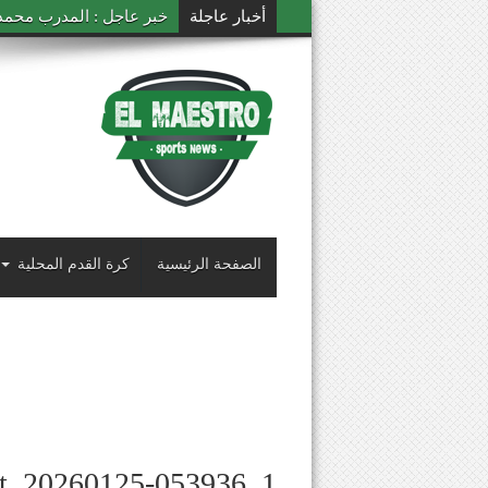
أخبار عاجلة
خبر عاجل : المدرب محمد ال
الصفحة الرئيسية
كرة القدم المحلية
ot_20260125-053936_1