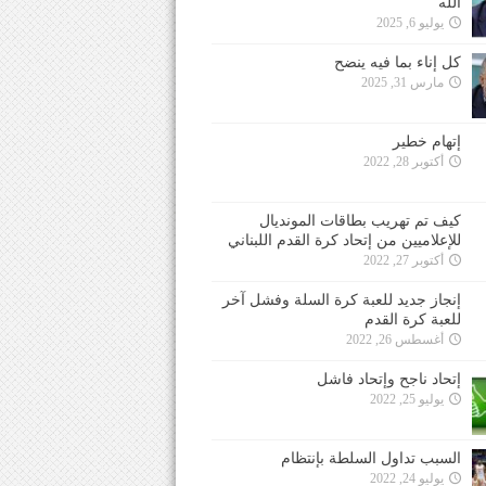
الله
يوليو 6, 2025
كل إناء بما فيه ينضح
مارس 31, 2025
إتهام خطير
أكتوبر 28, 2022
كيف تم تهريب بطاقات المونديال
للإعلاميين من إتحاد كرة القدم اللبناني
أكتوبر 27, 2022
إنجاز جديد للعبة كرة السلة وفشل آخر
للعبة كرة القدم
أغسطس 26, 2022
إتحاد ناجح وإتحاد فاشل
يوليو 25, 2022
السبب تداول السلطة بإنتظام
يوليو 24, 2022