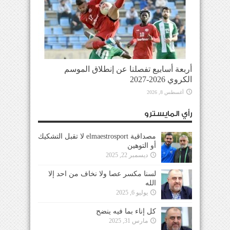
أربعة أسابيع تفصلنا عن إنطلاق الموسم
الكروي 2026-2027
أغسطس 8, 2026
رأي المايسترو
مصداقية elmaestrosport لا تقبل التشكيك
أو التوهين
ديسمبر 22, 2025
لسنا مكسر عصا ولا نخاف من احد إلا
الله
يوليو 6, 2025
كل إناء بما فيه ينضح
مارس 31, 2025