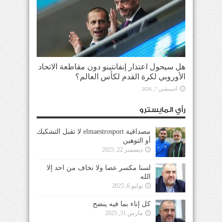
هل سيحول اعتذار إنفانتينو دون مقاطعة الاتحاد
الأوروبي لكرة القدم لكأس العالم؟
أغسطس 7, 2026
رأي المايسترو
مصداقية elmaestrosport لا تقبل التشكيك
أو التوهين
ديسمبر 22, 2025
لسنا مكسر عصا ولا نخاف من احد إلا
الله
يوليو 6, 2025
كل إناء بما فيه ينضح
مارس 31, 2025