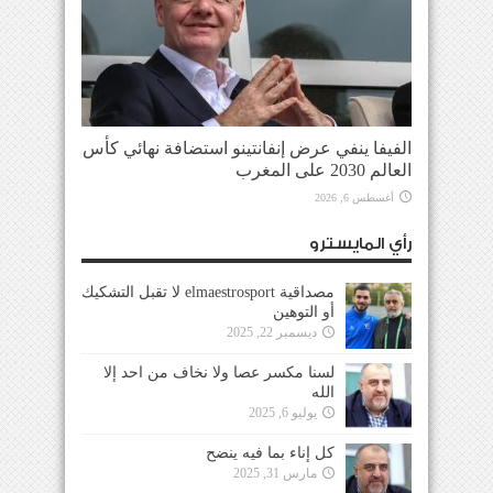
الفيفا ينفي عرض إنفانتينو استضافة نهائي كأس
العالم 2030 على المغرب
أغسطس 6, 2026
رأي المايسترو
مصداقية elmaestrosport لا تقبل التشكيك
أو التوهين
ديسمبر 22, 2025
لسنا مكسر عصا ولا نخاف من احد إلا
الله
يوليو 6, 2025
كل إناء بما فيه ينضح
مارس 31, 2025