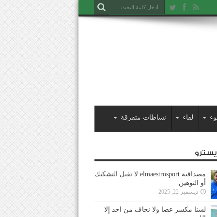
وء
لقاء
نشاطات متفرقة
ايسترو
مصداقية elmaestrosport لا تقبل التشكيك
أو التوهين
ديسمبر 22, 2025
لسنا مكسر عصا ولا نخاف من احد إلا