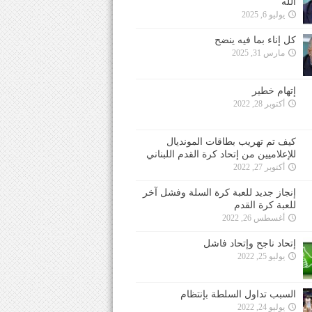
الله
يوليو 6, 2025
كل إناء بما فيه ينضح
مارس 31, 2025
إتهام خطير
أكتوبر 28, 2022
كيف تم تهريب بطاقات المونديال
للإعلاميين من إتحاد كرة القدم اللبناني
أكتوبر 27, 2022
إنجاز جديد للعبة كرة السلة وفشل آخر
للعبة كرة القدم
أغسطس 26, 2022
إتحاد ناجح وإتحاد فاشل
يوليو 25, 2022
السبب تداول السلطة بإنتظام
يوليو 24, 2022