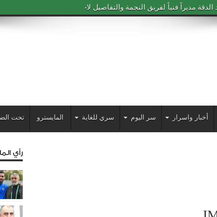
دقة مديراً فنياً لفريق النجمة والتفاصيل لاحقاً
أخبار واسرار
سر اليوم
سري للغاية
المايسترو
تحت الض
رأي الم
I