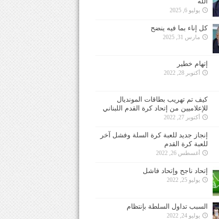
الله
يوليو 6, 2025
كل إناء بما فيه ينضح
مارس 31, 2025
إتهام خطير
أكتوبر 28, 2022
كيف تم تهريب بطاقات المونديال
للإعلاميين من إتحاد كرة القدم اللبناني
أكتوبر 27, 2022
إنجاز جديد للعبة كرة السلة وفشل آخر
للعبة كرة القدم
أغسطس 26, 2022
إتحاد ناجح وإتحاد فاشل
يوليو 25, 2022
السبب تداول السلطة بإنتظام
يوليو 24, 2022