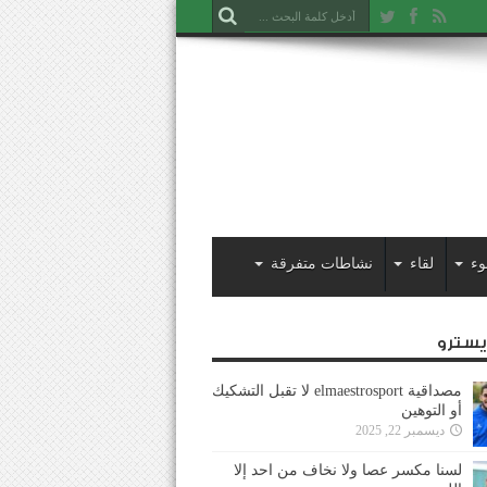
وء
لقاء
نشاطات متفرقة
ايسترو
مصداقية elmaestrosport لا تقبل التشكيك
أو التوهين
ديسمبر 22, 2025
لسنا مكسر عصا ولا نخاف من احد إلا