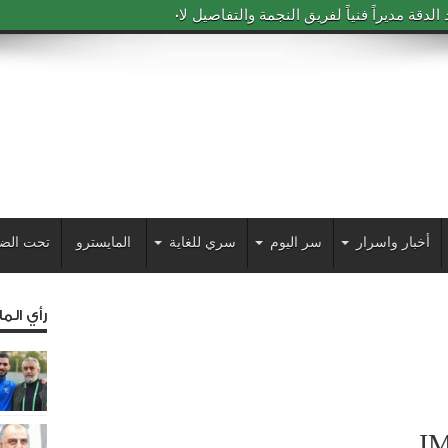
دقة مديراً فنياً لفريق النجمة والتفاصيل لاحقاً
أخبار واسرار
سر اليوم
سري للغاية
المايسترو
تحت الض
رأي الم
I