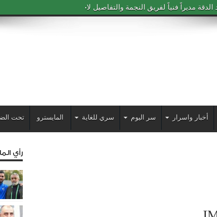
دقة مديراً فنياً لفريق النجمة والتفاصيل لاحقاً
أخبار واسرار
سر اليوم
سري للغاية
المايسترو
تحت الض
رأي الم
I