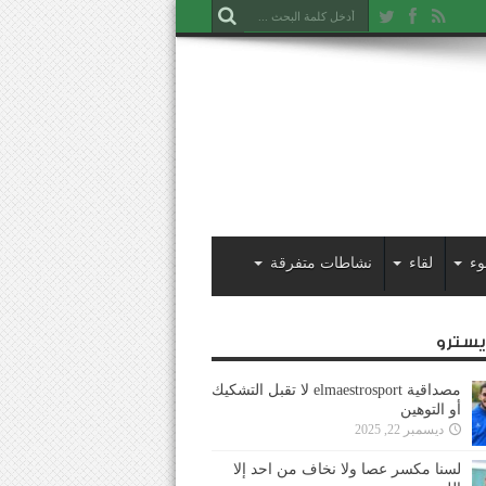
وء
لقاء
نشاطات متفرقة
ايسترو
مصداقية elmaestrosport لا تقبل التشكيك
أو التوهين
ديسمبر 22, 2025
لسنا مكسر عصا ولا نخاف من احد إلا