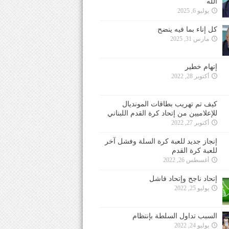
الله
يوليو 6, 2025
كل إناء بما فيه ينضح
مارس 31, 2025
إتهام خطير
أكتوبر 28, 2022
كيف تم تهريب بطاقات المونديال
للإعلاميين من إتحاد كرة القدم اللبناني
أكتوبر 27, 2022
إنجاز جديد للعبة كرة السلة وفشل آخر
للعبة كرة القدم
أغسطس 26, 2022
إتحاد ناجح وإتحاد فاشل
يوليو 25, 2022
السبب تداول السلطة بإنتظام
يوليو 24, 2022