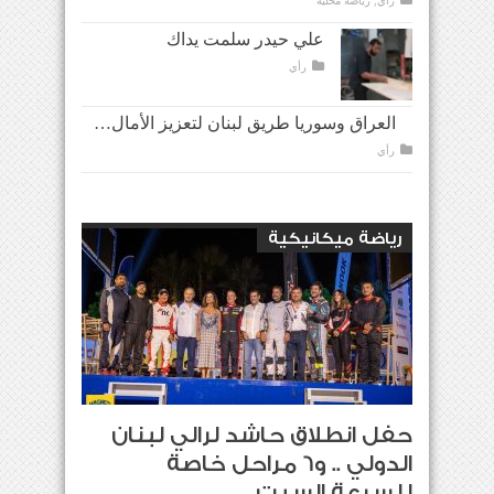
رأي
,
رياضة محلية
علي حيدر سلمت يداك
رأي
العراق وسوريا طريق لبنان لتعزيز الأمال…
رأي
رياضة ميكانيكية
حفل انطلاق حاشد لرالي لبنان
الدولي .. و6 مراحل خاصة
للسرعة السبت