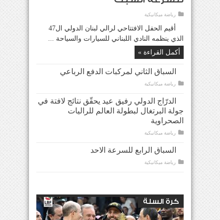
رياضة ميكانيكية
أقيم الحفل الافتتاحي لرالي لبنان الدولي ال47
الذي ينظمه النادي اللبناني للسيارات والسياحة ...
أكمل القراءة »
السباق الثاني لمركبات الدفع الرباعي
رياضة ميكانيكية
الدرّاج الدولي رفيق عيد يحقّق نتائج لافتة في
جولة البرتغال لبطولة العالم للراليات
الصحراوية
رياضة ميكانيكية
السباق الرابع للسرعة الاحد
رياضة ميكانيكية
كرة السلة