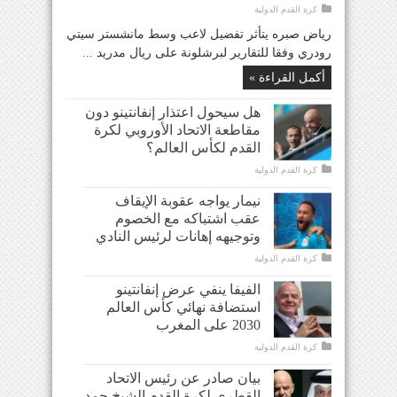
كرة القدم الدولية
رياض صبره يتأثر تفضيل لاعب وسط مانشستر سيتي
رودري وفقا للتقارير لبرشلونة على ريال مدريد ...
أكمل القراءة »
هل سيحول اعتذار إنفانتينو دون
مقاطعة الاتحاد الأوروبي لكرة
القدم لكأس العالم؟
كرة القدم الدولية
نيمار يواجه عقوبة الإيقاف
عقب اشتباكه مع الخصوم
وتوجيهه إهانات لرئيس النادي
كرة القدم الدولية
الفيفا ينفي عرض إنفانتينو
استضافة نهائي كأس العالم
2030 على المغرب
كرة القدم الدولية
بيان صادر عن رئيس الاتحاد
القطري لكرة القدم الشيخ حمد