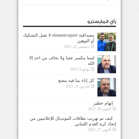
رأي المايسترو
مصداقية elmaestrosport لا تقبل التشكيك
أو التوهين
ديسمبر 22, 2025
لسنا مكسر عصا ولا نخاف من احد إلا
الله
يوليو 6, 2025
كل إناء بما فيه ينضح
مارس 31, 2025
إتهام خطير
أكتوبر 28, 2022
كيف تم تهريب بطاقات المونديال للإعلاميين من
إتحاد كرة القدم اللبناني
أكتوبر 27, 2022