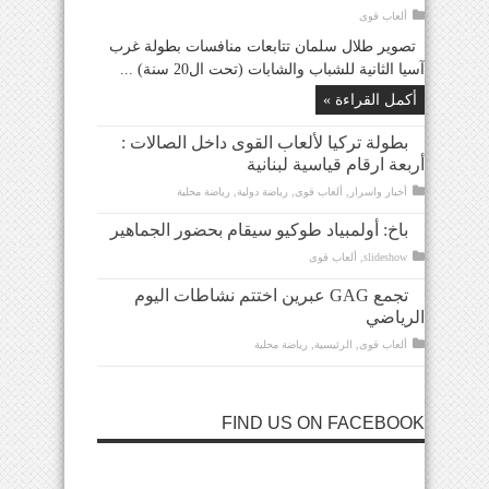
ألعاب قوى
تصوير طلال سلمان تتابعات منافسات بطولة غرب
آسيا الثانية للشباب والشابات (تحت ال20 سنة) ...
أكمل القراءة »
بطولة تركيا لألعاب القوى داخل الصالات :
أربعة ارقام قياسية لبنانية
أخبار واسرار
,
ألعاب قوى
,
رياضة دولية
,
رياضة محلية
باخ: أولمبياد طوكيو سيقام بحضور الجماهير
slideshow
,
ألعاب قوى
تجمع GAG عبرين اختتم نشاطات اليوم
الرياضي
ألعاب قوى
,
الرئيسية
,
رياضة محلية
FIND US ON FACEBOOK