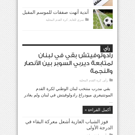
أندية أنهت صفقات للموسم المقبل
سري للغاية
,
كرة القدم المحلية
رأي
رادولوفيتش بقي في لبنان
لمتابعة ديربي السوبر بين الأنصار
والنجمة
رأي
,
كرة القدم المحلية
بقي مدرب منتخب لبنان الوطني لكرة القدم
المونتنيغري ميودراغ رادولوفيتش في لبنان ولم يغادر
...
أكمل القراءة »
فوز الشباب الغازية أشعل معركة البقاء في
الدرجة الأولى