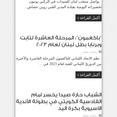
يواصل منتخب لبنان للسيدات في الركبي يونيون
تحضيراته اليومية بقيادة المدير الفني روبن حشاش ...
أكمل القراءة »
“باكغمون”: المرحلة العاشرة لتابت
وبرنابا بطل لبنان لعام 2023
رياضات محلية
نظم الاتحاد اللبناني للباكغمون المرحلة العاشرة والأخيرة
من الدوريّ اللبناني للعبة لعام 2023 في ...
أكمل القراءة »
الشباب حارة صيدا يخسر امام
القادسية الكويتي في بطولة الأندية
الآسيوية بكرة اليد
رياضات محلية