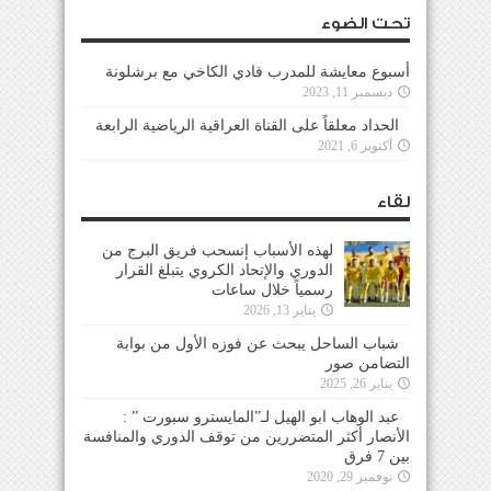
تحت الضوء
أسبوع معايشة للمدرب فادي الكاخي مع برشلونة
ديسمبر 11, 2023
الحداد معلقاً على القناة العراقية الرياضية الرابعة
أكتوبر 6, 2021
لقاء
لهذه الأسباب إنسحب فريق البرج من
الدوري والإتحاد الكروي يتبلغ القرار
رسمياً خلال ساعات
يناير 13, 2026
شباب الساحل يبحث عن فوزه الأول من بوابة
التضامن صور
يناير 26, 2025
عبد الوهاب ابو الهيل لـ”المايسترو سبورت ” :
الأنصار أكثر المتضررين من توقف الدوري والمنافسة
بين 7 فرق
نوفمبر 29, 2020