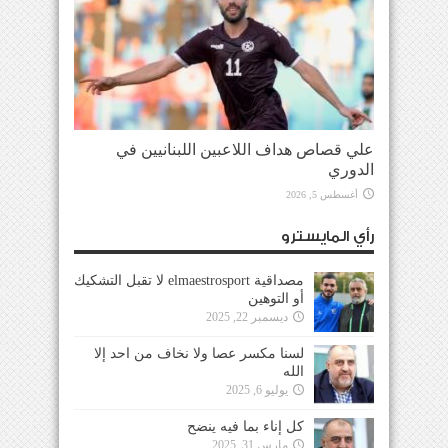
علي قصاص هداف اللاعبين اللبنانيين في
الدوري
أغسطس 5, 2026
رأي المايسترو
مصداقية elmaestrosport لا تقبل التشكيك
أو التوهين
ديسمبر 22, 2025
لسنا مكسر عصا ولا نخاف من احد إلا
الله
يوليو 6, 2025
كل إناء بما فيه ينضح
مارس 31, 2025