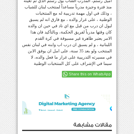
اميل رستم، المدرب الشاب بول رستم الذي تم تعينه
منذ فترة وجيزة مدرباً مساعداً لمنتخب لبنان للشباب
، وذلك في اول مهمة تدريبية له مع المنتخبات
الوطنية ، على غرار والده ، مع فارق انه لم يسبق
لبول ان درب من قبل مع اي ناد في حين ان والده
كان وقتها مدرباً لفريق الحكمة، وبالتأكيد فان هذا
الامر يعتبر ظاهرة غير مسبوقة في كرة القدم
اللبنانية ، و لم يسبق ان درب اب وابنه في لبنان نفس
المنتخب ولو بعد 35 سنة، على امل ان يوفق الابن
في مسيرته التدريبية على غرار ما فعل والده، لا
سيما في الإشراف على كل المنتخبات الوطنية
Share this on WhatsApp
مقالات مشابهة