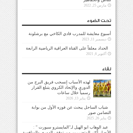
مارس 25, 2022
تحت الضوء
أسبوع معايشة للمدرب فادي الكاخي مع برشلونة
ديسمبر 11, 2023
الحداد معلقاً على القناة العراقية الرياضية الرابعة
أكتوبر 6, 2021
لقاء
لهذه الأسباب إنسحب فريق البرج من
الدوري والإتحاد الكروي يتبلغ القرار
رسمياً خلال ساعات
يناير 13, 2026
شباب الساحل يبحث عن فوزه الأول من بوابة
التضامن صور
يناير 26, 2025
عبد الوهاب ابو الهيل لـ”المايسترو سبورت ” :
الأنصار أكثر المتضررين من توقف الدوري والمنافسة