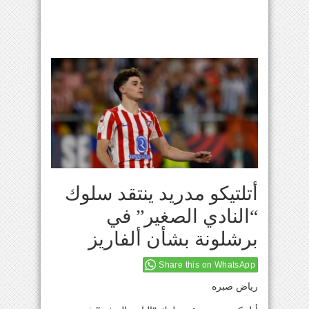
أتلتيكو مدريد ينتقد سلوك
“النادي الصغير” في
برشلونة بشأن ألفاريز
Share this on WhatsApp
رياض صبره