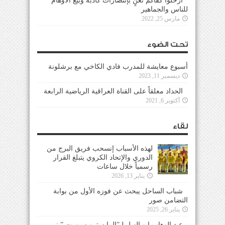
ارحلوا كفاكم تغنٍ بإنتصارات كاذبة وبيع الأوهام
للناس والجماهير
مارس 25, 2022
تحت الضوء
أسبوع معايشة للمدرب فادي الكاخي مع برشلونة
ديسمبر 11, 2023
الحداد معلقاً على القناة العراقية الرياضية الرابعة
أكتوبر 6, 2021
لقاء
لهذه الأسباب إنسحب فريق البرج من
الدوري والإتحاد الكروي يتبلغ القرار
رسمياً خلال ساعات
يناير 13, 2026
شباب الساحل يبحث عن فوزه الأول من بوابة
التضامن صور
يناير 26, 2025
عبد الوهاب ابو الهيل لـ”المايسترو سبورت ” :