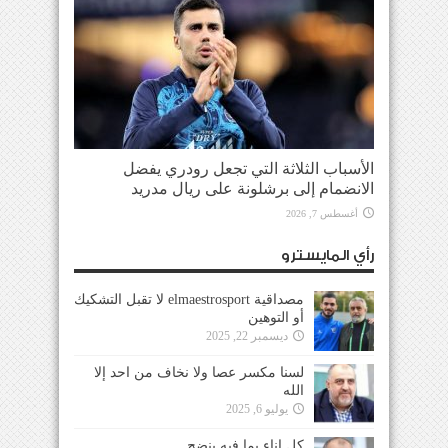
الأسباب الثلاثة التي تجعل رودري يفضل
الانضمام إلى برشلونة على ريال مدريد
أغسطس 7, 2026
رأي المايسترو
مصداقية elmaestrosport لا تقبل التشكيك
أو التوهين
ديسمبر 22, 2025
لسنا مكسر عصا ولا نخاف من احد إلا
الله
يوليو 6, 2025
كل إناء بما فيه ينضح