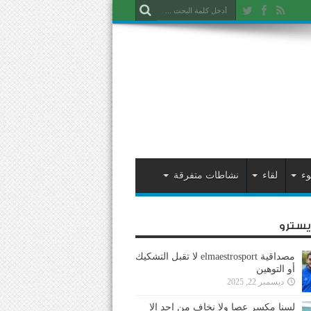
وء
لقاء
نشاطات متفرقة
ايسترو
مصداقية elmaestrosport لا تقبل التشكيك
أو التوهين
ديسمبر 22, 2025
لسنا مكسر عصا ولا نخاف من احد إلا