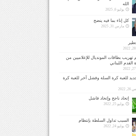
الله
يوليو 6, 2025
كل إناء بما فيه ينضح
مارس 31, 2025
خطير
 تهريب بطاقات المونديال للإعلاميين من
 القدم اللبناني
جديد للعبة كرة السلة وفشل آخر للعبة كرة
 2022
إتحاد ناجح وإتحاد فاشل
يوليو 25, 2022
السبب تداول السلطة بإنتظام
يوليو 24, 2022