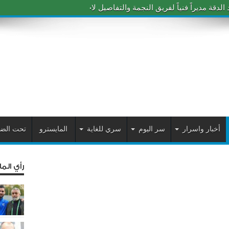
دقة مديراً فنياً لفريق النجمة والتفاصيل لاحقاً
أخبار واسرار
سر اليوم
سري للغاية
المايسترو
تحت الض
رأي الم