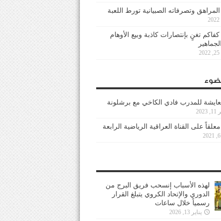
 المراهق وتصرفاته الصبيانية تورط اللعبة
كفاكم تغنٍ بإنتصارات كاذبة وبيع الأوهام
لجماهير
2
ضوء
عايشة للمدرب فادي الكاخي مع برشلونة
202
معلقاً على القناة العراقية الرياضية الرابعة
لهذه الأسباب إنسحب فريق البرج من
الدوري والإتحاد الكروي يتبلغ القرار
رسمياً خلال ساعات
يناير 13, 2026