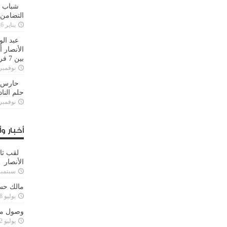
شباب ا
التضامن
يناير 26, 2025
عبد الو
الأنصار 
بين 7 فرق
نوفمبر 29, 20
حارس م
حلم النا
نوفمبر 27, 20
أخبار وأ
لقب ثا
الأنصار
سبتمبر 15, 4
مالك حس
يوليو 28, 2023
وصول مدا
يوليو 12, 2023