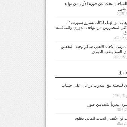
لساحل يبحث عن فوزه الأول من بوابة
 صور
هاب ابو الهيل لـ”المايسترو سبورت ” :
أكثر المتضررين من توقف الدوري والمنافسة
20
رمى الاخاء الاهلي شاكر وهبه : لتحقيق
دي الفوز بلقب الدوري
20
سرار
نٍ للنجمة مع المدرب دراغان على حساب
202
ون مدرباً للتضامن صور
فع الأنصار الجديد المالي يعقوبا