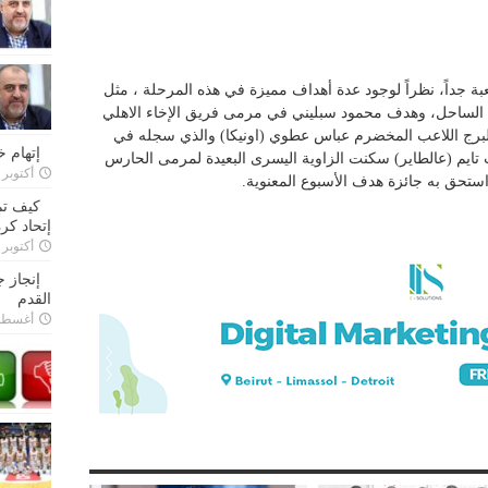
ة جداً، نظراً لوجود عدة أهداف مميزة في هذه المرحلة ، مثل
لساحل، وهدف محمود سبليني في مرمى فريق الإخاء الاهلي
البرج اللاعب المخضرم عباس عطوي (اونيكا) والذي سجله في
إتهام 
يم (عالطاير) سكنت الزاوية اليسرى البعيدة لمرمى الحارس
أكتوبر 28, 2022
استحق به جائزة هدف الأسبوع المعنوية.
كيف تم
إتحاد كرة
أكتوبر 27, 2022
إنجاز 
القدم
أغسطس 26,