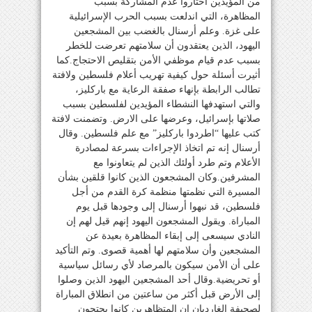
من المؤيدين اختاروا عدم المشاركة بسبب
المظاهرة، التي اندلعت بسبب الحرب الإسرائيلية
على غزة. وعلم أرسنال بالغضب بين المشجعين
اليهود، الذين يعتقدون أن سلامتهم تعرضت للخطر
بسبب عدم قيام موظفي الأمن بتقليص الاحتجاج.كما
أثيرت أسئلة حول كيفية تهريب أعلام فلسطين ولافتة
تطالب الرابطة بإنهاء صفقة الرعاية مع باركليز،
والتي استهدفها النشطاء المؤيدين لفلسطين بسبب
صلاتها بإسرائيل، وعرضها على الارض. وتضمنت لافتة
كتب عليها “اطردوا باركليز” مع علم فلسطين. وقال
أرسنال إنه تم اتخاذ الإجراءات بسرعة لمصادرة
الأعلام وتم طرد أولئك الذين لم يتعاونوا مع
المشرفين.وكان المشجعون الذين كانوا قلقين بشأن
المسيرة التي نظمتها منظمة كرة القدم من أجل
فلسطين، قد نبهوا أرسنال إلى وجودها قبل يوم
المباراة. ويقول المشجعون اليهود إنهم قيل لهم إن
النادي سيسعى إلى إبقاء المظاهرة بعيدة عن
المشجعين وأن سلامتهم لها أهمية قصوى. وتم التأكيد
على أن الأمن سيكون بالمرصاد لأي رسائل سياسية
أو تحريضية.وقال أحد المشجعين اليهود الذين وصلوا
إلى الأرض قبل أكثر من ساعتين من انطلاق المباراة
لصحيفة الغارديان إن المتظاهرين كانوا يحتجون