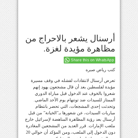
أرسنال يشعر بالاحراج من
مظاهرة مؤيدة لغزة.
Share this on WhatsApp
كتب رياض صبره
تعرض أرسنال لانتقادات لفشله في وقف مسيرة
مؤيدة لفلسطين بعد أن قال مشجعون يهود إنهم
شعروا بالخوف عند الدخول قبل مباراة الدوري
الممتاز للسيدات ضد توتنهام يوم الأحد الماضي.
وتحدثت إحدى المشجعات، التي تحضر بانتظام
مباريات السيدات، عن شعورها بـ”الخيانة” من قبل
أرسنال بعد رؤية المظاهرة المناهضة لإسرائيل خارج
ملعب الإمارات. قرر العديد من المشجعين المغادرة
دون الدخول إلى الملعب،.ومن المؤكد أن حوالي 20