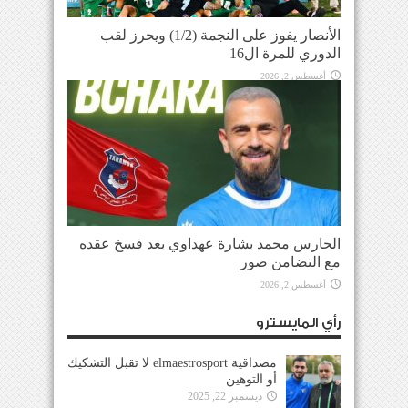
الأنصار يفوز على النجمة (1/2) ويحرز لقب
الدوري للمرة ال16
أغسطس 2, 2026
الحارس محمد بشارة عهداوي بعد فسخ عقده
مع التضامن صور
أغسطس 2, 2026
رأي المايسترو
مصداقية elmaestrosport لا تقبل التشكيك
أو التوهين
ديسمبر 22, 2025