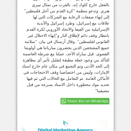
بالفعل خارج كلوك إند، بالقرب من تمثال تييري
هنري. وتدعو منظمة “كرة القدم من أجل فلسطين”
إلى إنهاء صفقات الرعاية مع الشركات التي لها
علاقات مع إسرائيل، وطرد إسرائيل والأندية
الإسرائيلية من الفيفا والاتحاد الأوروبي لكرة القدم
بانتظار وقف دائم لإطلاق النار و”إنهاء الاحتلال غير
القانوني لفلسطين”..وقال أرسنال في بيان: “سلامة
جميع المشجعين الذين يحضرون مبارياتنا هي أولويتنا
القصوى. قبل مباراة الأحد، عملنا مع شرطة العاصمة
للتأكد من وجود خطة مطبقة لتقليل تأثير أي مظاهرة
إلى الحد الأدنى وتم التجمع في مكان عام خارج استاد
الإمارات، وليس من اختصاصنا وقف الاحتجاجات في
الأماكن العامة. تم التعامل مع الحالات التي تم فيها
تحديد مواد محظورة داخل الاستاد بسرعة من قبل
مضيفينا”
Share this on WhatsApp