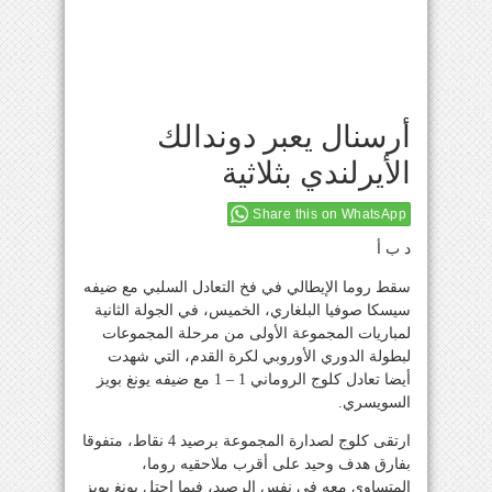
أرسنال يعبر دوندالك
الأيرلندي بثلاثية
Share this on WhatsApp
د ب أ
سقط روما الإيطالي في فخ التعادل السلبي مع ضيفه
سيسكا صوفيا البلغاري، الخميس، في الجولة الثانية
لمباريات المجموعة الأولى من مرحلة المجموعات
لبطولة الدوري الأوروبي لكرة القدم، التي شهدت
أيضا تعادل كلوج الروماني 1 – 1 مع ضيفه يونغ بويز
السويسري.
ارتقى كلوج لصدارة المجموعة برصيد 4 نقاط، متفوقا
بفارق هدف وحيد على أقرب ملاحقيه روما،
المتساوي معه في نفس الرصيد، فيما احتل يونغ بويز