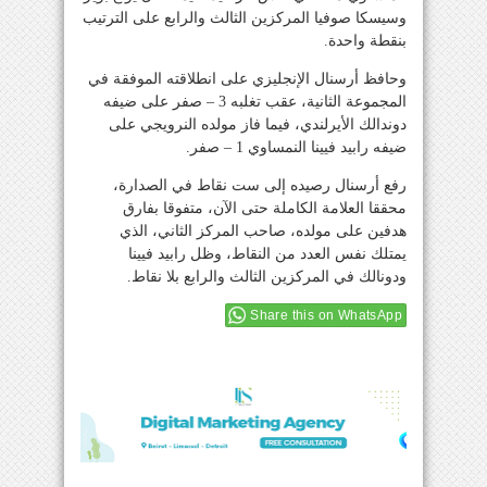
وسيسكا صوفيا المركزين الثالث والرابع على الترتيب
بنقطة واحدة.
وحافظ أرسنال الإنجليزي على انطلاقته الموفقة في
المجموعة الثانية، عقب تغلبه 3 – صفر على ضيفه
دوندالك الأيرلندي، فيما فاز مولده النرويجي على
ضيفه رابيد فيينا النمساوي 1 – صفر.
رفع أرسنال رصيده إلى ست نقاط في الصدارة،
محققا العلامة الكاملة حتى الآن، متفوقا بفارق
هدفين على مولده، صاحب المركز الثاني، الذي
يمتلك نفس العدد من النقاط، وظل رابيد فيينا
ودونالك في المركزين الثالث والرابع بلا نقاط.
Share this on WhatsApp