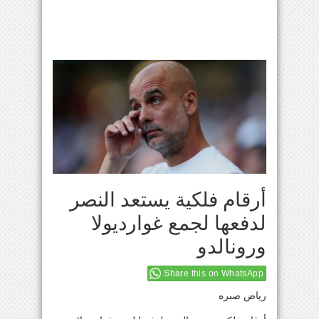
أرقام فلكية يستعد النصر
لدفعها لجمع غوارديولا
ورونالدو
Share this on WhatsApp
رياض صبره