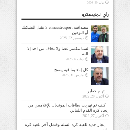
يوليو 20, 2026
رأي المايسترو
مصداقية elmaestrosport لا تقبل التشكيك
أو التوهين
ديسمبر 22, 2025
لسنا مكسر عصا ولا نخاف من احد إلا
الله
يوليو 6, 2025
كل إناء بما فيه ينضح
مارس 31, 2025
إتهام خطير
أكتوبر 28, 2022
كيف تم تهريب بطاقات المونديال للإعلاميين من
إتحاد كرة القدم اللبناني
أكتوبر 27, 2022
إنجاز جديد للعبة كرة السلة وفشل آخر للعبة كرة
القدم