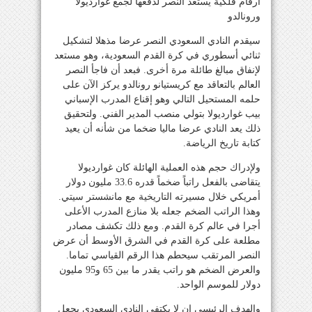
أرقام فلكية يستعد النصر لدفعها لجمع غوارديولا
ورونالدو
سيقدم النادي السعودي النصر عرضا مذهلا لتشكيل
ثنائي أسطوري في كرة القدم السعودية، وهو مستعد
لإنفاق مبالغ طائلة مرة أخرى. فبعد أن فاجأ النصر
العالم بالتعاقد مع كريستيانو رونالدو يركز الآن على
حلمه المستحيل التالي وهو إقناع المدرب الإسباني
بيب غوارديولا بتولي منصب المدير الفني. ولتحقيق
ذلك يعد النادي عرضا ماليا ضخما من شأنه أن يعيد
كتابة تاريخ الرياضة.
ولإدراك حجم هذه العملية الهائلة كان غوارديولا
يتقاضى بالفعل راتباً ضخماً قدره 33.6 مليون دولار
أمريكي خلال مسيرته التاريخية مع مانشستر سيتي.
وهذا الراتب الضخم جعله بلا منازع المدرب الأعلى
أجرا في عالم كرة القدم. ومع ذلك تكشف مصادر
مطلعة على كرة القدم في الشرق الأوسط أن عرض
النصر المرتقب سيحطم هذا الرقم القياسي تماما.
والعرض الضخم هو راتب يقدر ما بين 65 و95 مليون
دولار للموسم الواحد.
والهدف الرئيسي ان لا يكتفي النادي السعودي بجعل