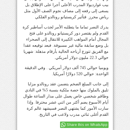
بيب غوارديولا المدرب الأعلى أجرا على الإطلاق بل
يسعى إلى رفعه إلى مصاف نجوم الصف الأول مثل
رياض محرز. فتأثير كريستيانو رونالدو الفلكي
يدرك النصر تماما ما يتطلبه الأمر لجذب أساطير كرة
القدم ولم يقتصر دور كريستيانو رونالدو على فتح
المجال أمام المواهب الكبيرة للانتقال إلى الصحراء
بل وضع سابقة مالية غير مسبوقة. فبعد توقيعه عقدا
مع الفريق تتوزع أرباحه الحالية بأرقام مذهلة: شهريا
حوالي 22.3 مليون دولار أمريكي.
ويوميا حوالي 745 ألف دولار أمريكي . وفي الدقيقة
الواحدة: حوالي 520 دولارًا أمريكيا.
إلى جانب المبلغ الضخم يتضمن عقد رونالدو مزايا
تليق بالملوك منها حصة ملكية بنسبة 5% في النادي
وطاقم شخصي خاص يعمل على مدار الساعة طوال
أيام الأسبوع يضم أكثر من اثني عشر محترفا. وإذا
سارت الأمور كما يشتهي النصر فسيشهد عالم كرة
القدم أغلى ثنائي مدرب ولاعب في التاريخ.
Share this on WhatsApp