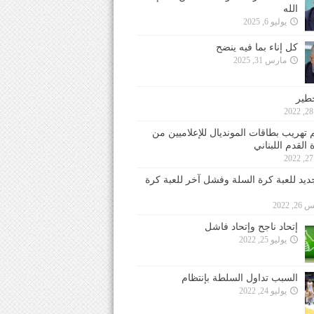
الله
يوليو 6, 2025
كل إناء بما فيه ينضح
مارس 31, 2025
خطير
 تهريب بطاقات المونديال للإعلاميين من
 القدم اللبناني
جديد للعبة كرة السلة وفشل آخر للعبة كرة
 2022
إتحاد ناجح وإتحاد فاشل
يوليو 25, 2022
السبب تداول السلطة بإنتظام
يوليو 24, 2022