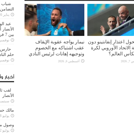
شباب ا
التضامن
يناير 26, 2025
عبد الو
الأنصار 
بين 7 فرق
نوفمبر 29, 20
ل اعتذار إنفانتينو دون
نيمار يواجه عقوبة الإيقاف
الاتحاد الأوروبي لكرة
عقب اشتباكه مع الخصوم
حارس م
كأس العالم؟
وتوجيهه إهانات لرئيس النادي
حلم النا
نوفمبر 27, 20
2026
أغسطس 6, 2026
أخبار وأ
لقب ثا
الأنصار
سبتمبر 15, 4
مالك حس
يوليو 28, 2023
وصول مدا
يوليو 12, 2023