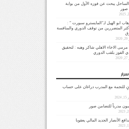
لساحل يبحث عن فوزه الأول من بوابة
 صور
هاب ابو الهيل لـ”المايسترو سبورت ” :
أكثر المتضررين من توقف الدوري والمنافسة
20
رمى الاخاء الاهلي شاكر وهبه : لتحقيق
دي الفوز بلقب الدوري
20
سرار
نٍ للنجمة مع المدرب دراغان على حساب
202
ون مدرباً للتضامن صور
فع الأنصار الجديد المالي يعقوبا