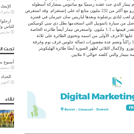
 نيمار الذي جدد عقده رسميًا مع سانتوس بمشاركة أسطوله
الإتحاد
الفاخر الباذخ التي تزيد قيمته عن 50 مليون يورو مع أكثر من 232 مليون متابع له على إنستغرام. وقد استعرض
مايو 6, 2022
 البالغ من العمر 33 عامًا والذي لعب لنادي برشلونة وبعدها لباريس سان جيرمان في قصره
ارحلوا 
الأصل من سيارة باتموبيل التي استخدمها بطل دي سي كوميكس
للناس وا
الخارق في فيلم “عودة فارس الظلام” والتي تقدر قيمتها بـ 1.3 مليون. واستعرض نيمار أيضاً طائرته الخاصة
مارس 25, 022
داسو فالكون 900LX منقوشة عليها الأحرف الأولى من اسمه وتحتوي الطائرة على ثلاثة
محركات ويبلغ مداها 9000 كيلومتر وتتسع لـ 14 راكباً وتضم عدة مقصورات (صالة جلوس غرف نوم وغرفة
قيمتها السوقية حوالي 40 مليون يورو. ولإكمال الثلاثي تُظهر الصورة أيضًا طائرة الهليكوبتر
تحت ال
أسبوع م
ديسمبر 11, 3
الحداد 
أكتوبر 6, 2021
لقاء