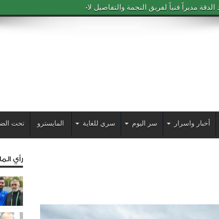
دقة مديراً فنياً لفريق النجمة والتفاصيل لاحقاً
أخبار واسرار
سر اليوم
سري للغاية
المايسترو
تحت الض
رأي الم