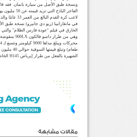
ونسخة طبق الأصل من سيارة باتمان. فقد قام
لاعب كرة القدم
في مانغاراتيبا (ريو دي جانيرو) نسخة طبق 
وهي من طراز 
طعام) وتبلغ 
الشهيرة بالفعل من طراز إيرباص H145 الخاصة بنيمار والتي كلفته حوالي 8 ملايين.
مقالات مشابهة