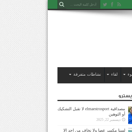
وء
لقاء
نشاطات متفرقة
ايسترو
مصداقية elmaestrosport لا تقبل التشكيك
أو التوهين
ديسمبر 22, 2025
لسنا مكسر عصا ولا نخاف من احد إلا