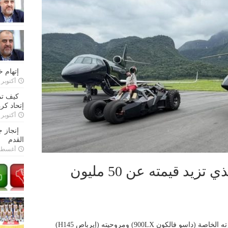
إتهام 
أكتوبر 28, 2022
كيف تم
إتحاد كرة
أكتوبر 27, 2022
إنجاز 
القدم
أغسطس 26,
أسطول نيمار الفاخر الذي تزيد قيمته عن 50 مليون
استعرض البرازيلي نيمار لاعب سانتوس طائرته الخاصة (داسو فالكون 900LX) ومروحيته (إيرباص H145)