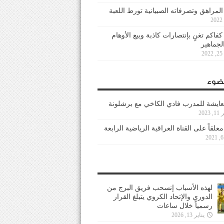
 المراهق وتصرفاته الصبيانية تورط اللعبة
كفاكم تغنٍ بإنتصارات كاذبة وبيع الأوهام
لجماهير
2
ضوء
عايشة للمدرب فادي الكاخي مع برشلونة
202
معلقاً على القناة العراقية الرياضية الرابعة
لهذه الأسباب إنسحب فريق البرج من
الدوري والإتحاد الكروي يتبلغ القرار
رسمياً خلال ساعات
يناير 13, 2026