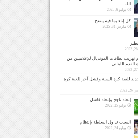
الله
يوليو 6, 2025
كل إناء بما فيه ينضح
مارس 31, 2025
خطير
 تهريب بطاقات المونديال للإعلاميين من
 القدم اللبناني
جديد للعبة كرة السلة وفشل آخر للعبة كرة
 2022
إتحاد ناجح وإتحاد فاشل
يوليو 25, 2022
السبب تداول السلطة بإنتظام
يوليو 24, 2022