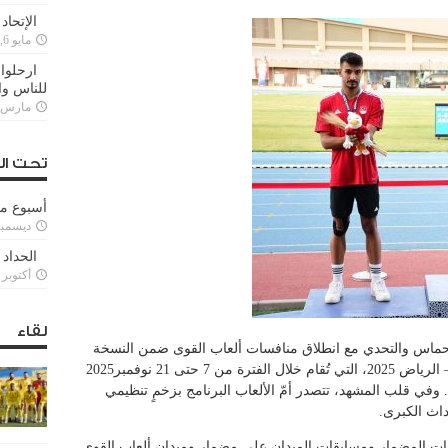
الإتحاد
مايو 6, 2022
ارحلوا 
للناس وا
مارس 25, 022
تحت ال
أسبوع م
ديسمبر 11, 3
الحداد 
أكتوبر 6, 2021
لقاء
لحماس والتحدي مع انطلاق منافسات ألعاب القوى ضمن النسخة
السادسة من دورة ألعاب التضامن الإسلامي – الرياض 2025، التي تُقام خلال الفترة من 7 حتى 21 نوفمبر2025
ة أكثر من 3000 رياضي من 57 دولة. وفي قلب المشهد، تتصدر أمّ الألعاب البرنامج بزخمٍ تنظيمي
اث الكبرى.
ات المضمار ومسابقات الميدان على مضمار وميدان ألعاب القوى