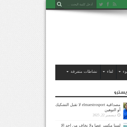
وء
لقاء
نشاطات متفرقة
ايسترو
مصداقية elmaestrosport لا تقبل التشكيك
أو التوهين
ديسمبر 22, 2025
لسنا مكسر عصا ولا نخاف من احد إلا