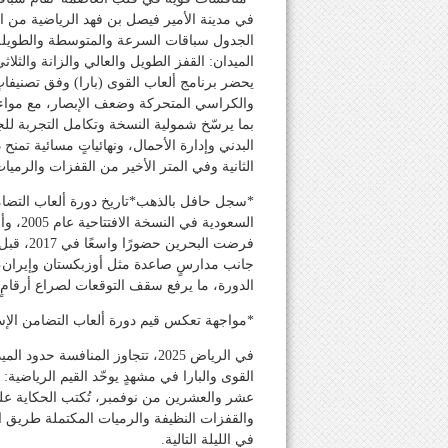
الميدان: القفز الطويل والعالي والزانة والثل
يحضر برنامج ألعاب القوى (بارا) وفق تصنيفا
والكراسي المتحركة وضعف الإبصار، مع مواء
بما يرسّخ شمولية النسخة وتكامل التجربة للجمه
البدني وإدارة الأحمال، ونهائياتٍ مسائية تمن
الثانية وفي المتر الأخير من القفزات والرميات
*سجل حافل بالذهب* تاريخ دورة ألعاب التضا
جانب مدارسٍ صاعدة مثل أوزبكستان وإيران، 
الدورة، ما يرفع سقف التوقعات لصراع أرقامٍ
*مواجهة تعكس قيم دورة ألعاب التضامن الإ
في الرياض 2025، تتجاوز المنافسة
القوى والبارا في مشهدٍ يوحّد القيم الرياضية:
عشر والعشرين من نوفمبر، تُكتب الحكاية على
والقفزات النظيفة والرميات المكتملة طريق 
في الليلة التالية.