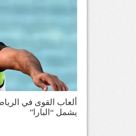
يشمل “البارا”