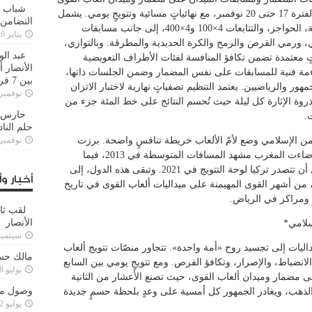
شباب ا
في مدينة الأمير فيصل بن فهد الرياضية من الفترة 17 حتى 20 نوفمبر، مع نهائياتٍ مسائية وتتويجٍ يومي. يشمل
التضامن
الجدول سباقات السرعة والمتوسطة والطويلة، الحواجز، والتتابعات 4×100 و4×400، إلى جانب مسابقات
يناير 26, 2025
اثي، ورمي القرص والرمح والكرة الحديدية والمطرقة. وبالتوازي،
عبد الو
تٍ معتمدة تضمن تكافؤ المنافسة لفئات الأطراف التعويضية
الأنصار 
مة فنية للمسابقات على نفس المضمار وضمن الجلسات ذاتها،
بين 7 فرق
ور والرياضيين. يعتمد التنظيم تصفياتٍ نهارية لاختبار الاتزان
نوفمبر 29, 20
ح ذروة الإثارة كل ليلة حيث تُحسم النتائج على خط المئة جزء من
حارس م
.
حلم النا
من الإسلامي وضع لأمّ الألعاب خريطة تنافسٍ واضحة. برزت
نوفمبر 27, 20
السعودية في النسخة الافتتاحية عام 2005، وأضاءت المغرب مشهد المسافات المتوسطة في 2013، فيما
فرضت البحرين حضورًا واسعًا في 2017، قبل أن تتصدر تركيا لوحة التتويج في 2021. وتبقى هذه الدول، إلى
أخبار وأ
من أشهر القوى المهيمنة على ميداليات ألعاب القوى في تاريخ
 ومراكز في الرياض.
لقب ثا
الأنصار
سلامي*
سبتمبر 15, 4
 حدود الميداليات إلى تجسيد روح «أمة واحدة». تتجاور منصّات تتويج ألعاب
مالك حس
 الانضباط، والإصرار، وتكافؤ الفرص. ومع تتويجٍ يومي بين السابع
يوليو 28, 2023
 مضمار وميدان ألعاب القوى، حيث تصنع الأعشار من الثانية
وصول مدا
الذهب، ويغادر الجمهور كل أمسية على وعدٍ بلحظة حسمٍ جديدة
يوليو 12, 2023