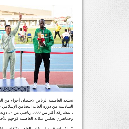
تستعد العاصمة الرياض لاحتضان أجواء من ا
، بمشارك
وجماهيري يعكس مكانة العاصمة كوجهةٍ للأحد
*منافسات قوية في قلب العاصمة* تُقام سباق