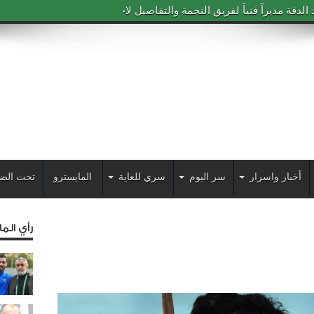
دقة مديراً فنياً لفريق النجمة والتفاصيل لاحقاً
أخبار واسرار
سر اليوم
سري للغاية
المايسترو
تحت الض
رأي الم