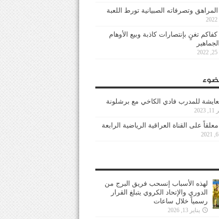
 المراهق وتصرفاته الصبيانية تورط اللعبة
كفاكم تغنٍ بإنتصارات كاذبة وبيع الأوهام
لجماهير
2
ضوء
عايشة للمدرب فادي الكاخي مع برشلونة
202
معلقاً على القناة العراقية الرياضية الرابعة
لهذه الأسباب إنسحب فريق البرج من
الدوري والإتحاد الكروي يتبلغ القرار
رسمياً خلال ساعات
يناير 13, 2026