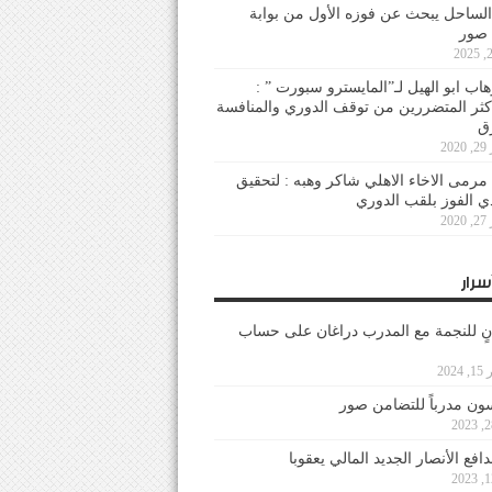
لساحل يبحث عن فوزه الأول من بوابة
 صور
هاب ابو الهيل لـ”المايسترو سبورت ” :
أكثر المتضررين من توقف الدوري والمنافسة
20
رمى الاخاء الاهلي شاكر وهبه : لتحقيق
دي الفوز بلقب الدوري
20
سرار
نٍ للنجمة مع المدرب دراغان على حساب
202
ون مدرباً للتضامن صور
فع الأنصار الجديد المالي يعقوبا