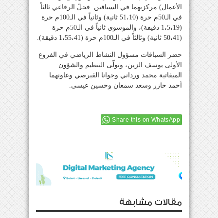
الأعمال) مركزيهما في السباقين. فحلّ الرفاعي ثالثاً
في الـ50م حرة (51،10 ثانية) وثانياً في الـ100م حرة
(1،5،19 دقيقة)، والموسوي ثانياً في الـ50م حرة
(50،41 ثانية) وثالثاً في الـ100م حرة (1،55،41 دقيقة).
حضر السباقات مسؤول النشاط الرياضي في الفروع
الأولى يوسف الزين، وتولّى التنظيم والشؤون
الميقاتية محمد ورداني وجوانا القبرصي وعاونهما
أحمد حازر وسعد سمعان وحسين عيسى.
Share this on WhatsApp
مقالات مشابهة