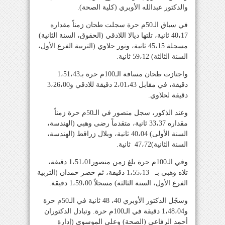
والدكتور عبدالله الأوبري (كلية الصحة).
في سباق الـ50م حرة سجلت طحان زمناً مقداره
40،17 ثانية، تلتها ديالا اللادقي (الحقوق، السنة الثانية)
مسجلة 45،15 ثانية، ونور حلاوي (التربية الفرع الأول،
السنة الثالثة) 59،12 ثانية.
واجتازت طحان مسافة الـ100م حرة بـ1،51،43
دقيقة، في مقابل 2،01،43 دقيقة للادقي و3،26،00
دقيقة لحلاوي.
وعند الذكور، سجل منصور في الـ50م حرة زمناً
مقداره 33،37 ثانية، متقدماً رضى وهبي (الهندسة،
السنة الأولى) 40،04 ثانية، وبلال زراقط (الهندسة،
السنة الثانية)47،72 ثانية.
وفي الـ100م حرة بلغ زمن منصور1،51،01 دقيقة،
تلاه وهبي بـ 1،55،13 دقيقة، ثم خضر حمدان (التربية
الفرع الأول، السنة الثالثة) مسجلاً 1،59،00 دقيقة.
وسجّل الدكتور الأوبري 40، 48 ثانية في الـ50م حرة
و1،48،04 دقيقة في الـ100م حرة. وتبادل الدكتوران
أحمد الرفاعي (الصحة) وعلي الموسوي (إدارة