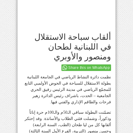
ألقاب سباحة الاستقلال
في اللبنانية لطحان
ومنصور والأوبري
Share this on WhatsApp
نظمت دائرة النشاط الرياضي في الجامعة اللبنانية
بطولة الاستقلال للسباحة في الحوض الأولمبي التابع
للمجمّع الرياضي في مدينة الرئيس رفيق الحري
الجامعية – الحدت، باشراف رئيس الدائرة زهير
فرحات والطاقم الإداري والفني فيها.
تضمّنت البطولة سباقي الـ50م والـ100م حرة إناثاً
وذكوراً، وشملت فئتي الطلاب والأساتذة. وقد إحتكر
ألقابها كل من ليا طحان (الطب، السنة الرابعة)
وحسن منصور (التربية، الفرع الأول السنة الثالثة)