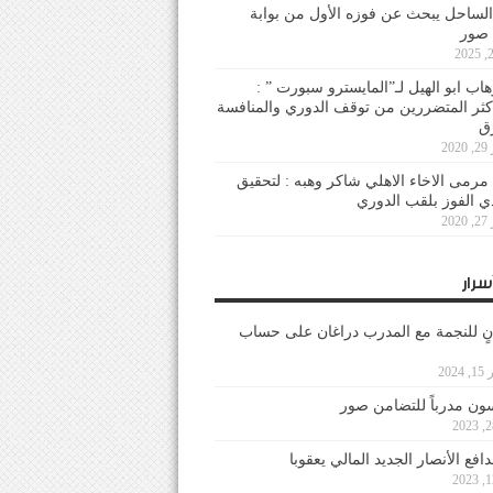
لساحل يبحث عن فوزه الأول من بوابة
 صور
هاب ابو الهيل لـ”المايسترو سبورت ” :
أكثر المتضررين من توقف الدوري والمنافسة
20
رمى الاخاء الاهلي شاكر وهبه : لتحقيق
دي الفوز بلقب الدوري
20
سرار
نٍ للنجمة مع المدرب دراغان على حساب
202
ون مدرباً للتضامن صور
فع الأنصار الجديد المالي يعقوبا