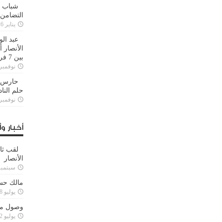
شباب ا
التضامن
يناير 26, 2025
عبد الو
الأنصار 
بين 7 فرق
نوفمبر 29, 20
حارس م
حلم النا
نوفمبر 27, 20
أخبار وأ
لقب ثا
الأنصار
سبتمبر 15, 4
مالك حس
يوليو 28, 2023
وصول مدا
يوليو 12, 2023