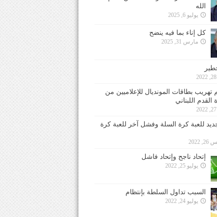
الله
يوليو 6, 2025
كل إناء بما فيه ينضح
مارس 31, 2025
خطير
 تهريب بطاقات المونديال للإعلاميين من
 القدم اللبناني
جديد للعبة كرة السلة وفشل آخر للعبة كرة
 2022
إتحاد ناجح وإتحاد فاشل
يوليو 25, 2022
السبب تداول السلطة بإنتظام
يوليو 24, 2022