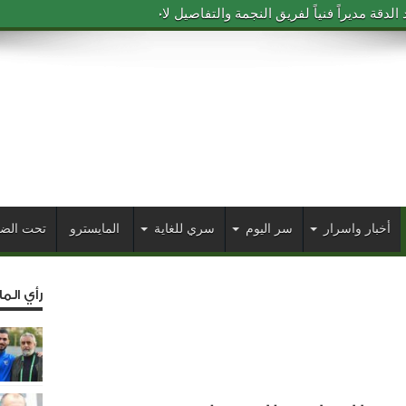
دقة مديراً فنياً لفريق النجمة والتفاصيل لاحقاً
أخبار واسرار
سر اليوم
سري للغاية
المايسترو
تحت الض
رأي الم