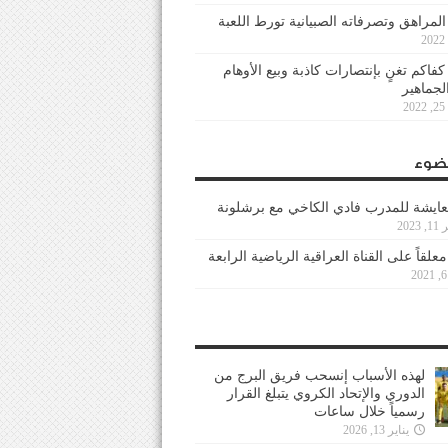
 المراهق وتصرفاته الصبيانية تورط اللعبة
كفاكم تغنٍ بإنتصارات كاذبة وبيع الأوهام
لجماهير
2
ضوء
عايشة للمدرب فادي الكاخي مع برشلونة
202
معلقاً على القناة العراقية الرياضية الرابعة
لهذه الأسباب إنسحب فريق البرج من
الدوري والإتحاد الكروي يتبلغ القرار
رسمياً خلال ساعات
يناير 13, 2026