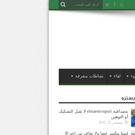
وء
لقاء
نشاطات متفرقة
ايسترو
مصداقية elmaestrosport لا تقبل التشكيك
أو التوهين
ديسمبر 22, 2025
لسنا مكسر عصا ولا نخاف من احد إلا