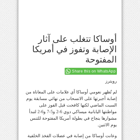
أوساكا تتغلب على آثار
الإصابة وتفوز في أمريكا
المفتوحة
Share this on WhatsApp
رويترز
لم تُظهر نعومي أوساكا أي علامات على المعاناة من
إصابة أجبرتها على الانسحاب من نهائي مسابقة يوم
السبت الماضي لكنها كافحت قبل الفوز على
مواطنتها اليابانية ميساكي دوي 6-2 و5-7 و6-2 لتبدأ
مشوارها بنجاح في بطولة أمريكا المفتوحة للتنس
يوم الاثنين.
وعانت أوساكا من إصابة في عضلات الفخذ الخلفية