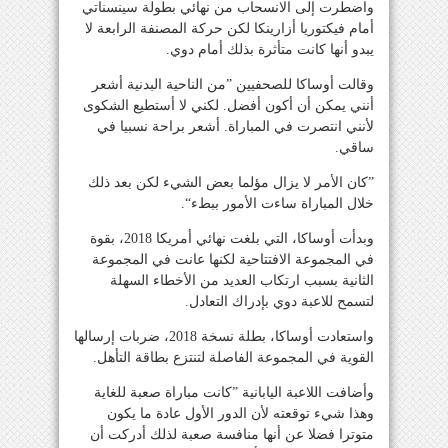
واضطرت إلى الانسحاب من نهائي بطولة سينسناتي
أمام فيكتوريا أزارينكا لكن حركة المصنفة الرابعة لا
يبدو أنها كانت متأثرة بذلك أمام دوي.
وقالت أوساكا للصحفيين ”من الناحية البدنية أشعر
أنني يمكن أن أكون أفضل. لكني لا أستطيع الشكوى
لأنني انتصرت في المباراة. أشعر براحة نسبيا في
ساقي.
”كان الأمر لا يزال مؤلما بعض الشيء لكن بعد ذلك
خلال المباراة ساءت الأمور ببطء“.
وبدأت أوساكا، التي بلغت نهائي أمريكا 2018، بقوة
في المجموعة الافتتاحية لكنها عانت في المجموعة
الثانية بسبب ارتكاب العديد من الأخطاء السهلة
لتسمح للاعبة دوي بإدراك التعادل.
واستعادت أوساكا، بطلة نسخة 2018، ضربات إرسالها
القوية في المجموعة الفاصلة لتنتزع بطاقة التأهل.
وأضافت اللاعبة اليابانية ”كانت مباراة صعبة للغاية
وهذا شيء توقعته لأن الدور الأول عادة ما يكون
متوترا فضلا عن أنها منافسة صعبة لذلك أدركت أن