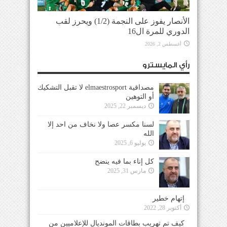
الأنصار يفوز على النجمة (1/2) ويحرز لقب
الدوري للمرة ال16
أغسطس 2, 2026
رأي المايسترو
مصداقية elmaestrosport لا تقبل التشكيك
أو التوهين
ديسمبر 22, 2025
لسنا مكسر عصا ولا نخاف من احد إلا
الله
يوليو 6, 2025
كل إناء بما فيه ينضح
مارس 31, 2025
إتهام خطير
أكتوبر 28, 2022
كيف تم تهريب بطاقات المونديال للإعلاميين من