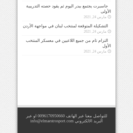
جاسبرت يجتمع ببدر اليوم ثم يقود حصته التدريبية
الأولى
مارس 24, 2021
التشكيلة المتوقعة لمنتخب لبنان في مواجهة الأردن
مارس 24, 2021
التزام تام من جميع اللاعبين في معسكر المنتخب
الأول
مارس 24, 2021
للتواصل معنا عبر الهاتف 0096170950660 او عبر
البريد الالكتروني
info@elmaestrosport.com