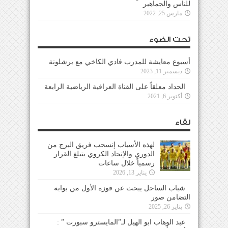
للناس والجماهير
مارس 25, 2022
تحت الضوء
أسبوع معايشة للمدرب فادي الكاخي مع برشلونة
ديسمبر 11, 2023
الحداد معلقاً على القناة العراقية الرياضية الرابعة
أكتوبر 6, 2021
لقاء
لهذه الأسباب إنسحب فريق البرج من
الدوري والإتحاد الكروي يتبلغ القرار
رسمياً خلال ساعات
يناير 13, 2026
شباب الساحل يبحث عن فوزه الأول من بوابة
التضامن صور
يناير 26, 2025
عبد الوهاب ابو الهيل لـ”المايسترو سبورت ” :