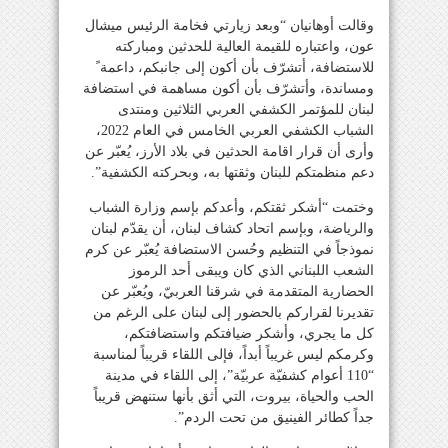
وقالت أوهانيان “وبعد زيارتي فخامة الرئيس ميشال
عون، واعتباره للقيمة العالية للحدثين ومباركته
للاستضافة، أتشرّف بأن أكون إلى جانبكم، داعمة ً
ومساندة، وأتشرّف بأن أكون مساهمة في استضافة
لبنان للمؤتمر الكشفي العربي الثلاثين ومنتدى
الشباب الكشفي العربي الخامس في العام 2022،
وأرى أن قرار اقامة الحدثين في بلاد الأرز، يُعبّر عن
دعم منظمتكم للبنان وثقتها به، وبحركته الكشفية”.
وختمت “أشكر ثقتكم، وأعدكم بإسم وزارة الشباب
والرياضة، وبإسم اتحاد كشاف لبنان، أن يقدّم لبنان
نموذجاً في التنظيم وحُسن الاستضافة يُعبّر عن كرم
الشعب اللبناني الذي كان ويبقى أحد الرموز
الحضارية المتقدمة في شرقنا العربيّ، ويُعبّر عن
تقديرنا لقراركم بالحضور إلى لبنان على الرغم من
كل ما يجري، وأشكر ضيافتكم واستضافتكم،
وكرمكم ليس غريباً أبداً، فإلى اللقاء قريباً لمناسبة
“110 أعوام كشفيّة عربيّة”، إلى اللقاء في مدينة
الحب والحياة، بيروت، التي أثق بأنها ستنهض قريباً
جداً كطائر الفينيق من تحت الردم”.