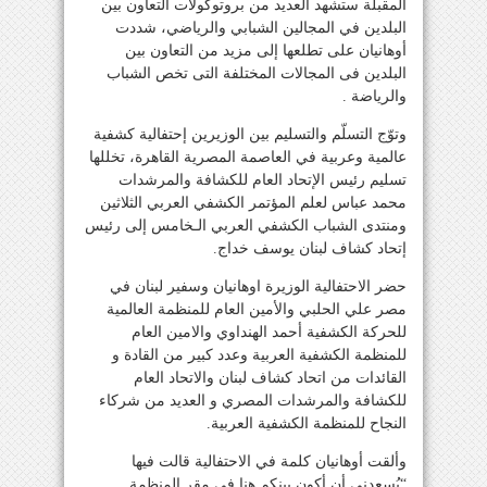
المقبلة ستشهد العديد من بروتوكولات التعاون بين
البلدين في المجالين الشبابي والرياضي، شددت
أوهانيان على تطلعها إلى مزيد من التعاون بين
البلدين فى المجالات المختلفة التى تخص الشباب
والرياضة .
وتوّج التسلّم والتسليم بين الوزيرين إحتفالية كشفية
عالمية وعربية في العاصمة المصرية القاهرة، تخللها
تسليم رئيس الإتحاد العام للكشافة والمرشدات
محمد عباس لعلم المؤتمر الكشفي العربي الثلاثين
ومنتدى الشباب الكشفي العربي الـخامس إلى رئيس
إتحاد كشاف لبنان يوسف خداج.
حضر الاحتفالية الوزيرة اوهانيان وسفير لبنان في
مصر علي الحلبي والأمين العام للمنظمة العالمية
للحركة الكشفية أحمد الهنداوي والامين العام
للمنظمة الكشفية العربية وعدد كبير من القادة و
القائدات من اتحاد كشاف لبنان والاتحاد العام
للكشافة والمرشدات المصري و العديد من شركاء
النجاح للمنظمة الكشفية العربية.
وألقت أوهانيان كلمة في الاحتفالية قالت فيها
“يُسعدني أن أكون بينكم هنا في مقر المنظمة