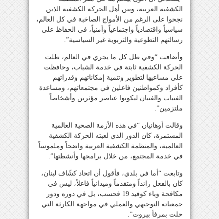
الكشفية العربية، وبين أهل الحركة الكشفية الذين
نجحوا على الرغم من الأمواج الصاخبة في كل العالم،
سياسياً واقتصادياً واجتماعياً وأمنياً، في الحفاظ على
رسالتهم التطوعية والتربوية غير السياسية”.
وأضافت “وفي ظل كل ما يجري في العالم، ظلت
الحركة الكشفية ثابتة في خدمة الشباب، وحافظت
على مساعيها لتطوير وتنمية إمكاناتهم وقدراتهم
كأفراد وكمواطنين فاعلين في مجتمعاتهم، ومساعدة
الفتيات والفتيان ليكونوا عناصر مؤثرين وأشخاصاً
ملتزمين”.
وقالت أوهانيان “في هذه الأزمة الصحية العالمية
المستمرة، كان الدور الذي لعبته الحركة الكشفية
العالمية، والمنظمة الكشفية العربية واضحاً وملموساً
في خدمة المجتمع، من خلال برامجها وأنشطتها”.
وتابعت “أما في بلدي، فأقول أن اتحاد كشّاف لبنان،
كان بالفعل رائداً ومتقدماً وميدانياً فاعلاً، ليس في
مكافحة وباء كوفيد 19 فحسب، بل في دوره ودور
جمعياته التوجيهي والعملي في مواجهة الكارثة التي
حلت بمرفأ بيروت”.