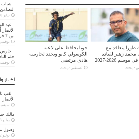
شباب ا
التضامن
يناير 26, 2025
عبد الو
الأنصار 
بين 7 فرق
نوفمبر 29, 20
 طورا يتعاقد مع
جويا يحافظ على لاعبه
حارس م
محمد زهير لقيادة
الكونغولي كانو ويجدد لحارسه
حلم النا
 موسم 2026-2027
هادي مرتضى
نوفمبر 27, 20
2026
أغسطس 7, 2026
أخبار وأ
لقب ثا
الأنصار
سبتمبر 15, 4
مالك حس
يوليو 28, 2023
وصول مدا
يوليو 12, 2023