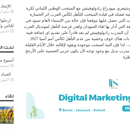
الإتحاد
ن أيام المدرب المونتنيغري ميودراغ رادولوفيتش مع المنتخب الوطني اللبناني لكرة
مايو 6, 2022
ية فشله في قيادة المنتخب للتأهل لكأس العرب اثر الخسارة
) وبحسب المعلومات التي حصل عليها موقعنا فإن حالة من الإستياء العام تسود في
ارحلوا 
للناس وا
 التي أدار بها لقاء السودان واهدر فرصة التأهل لمونديال العرب
مارس 25, 022
أن المدرب رادولوفيتش لم يعد قادراً على تقديم اي إضافة فنية
أو تكتيكية للمنتخب اللبناني، بل أكثر من ذلك بات هناك خوف وخشية من عدم التأهل لكأس أمم آسيا 2027
ذا فإن النية اصبحت موجودة وبقوة لإقالته خلال الأيام القليلة
تحت ال
 مدرب بديل مع وجود توجه لأن يكون عربي الجنسية على الأرجح
ظرة.
أسبوع م
ديسمبر 11, 3
الحداد 
أكتوبر 6, 2021
لقاء