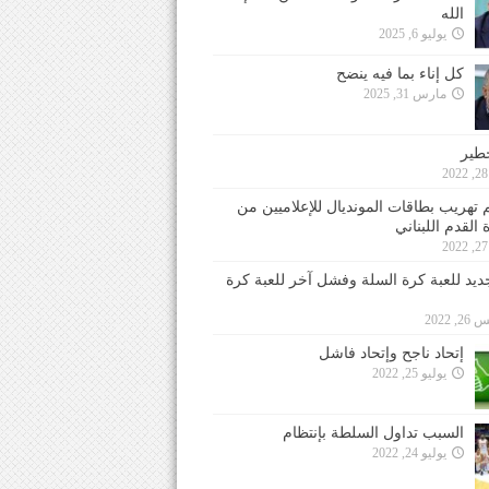
الله
يوليو 6, 2025
كل إناء بما فيه ينضح
مارس 31, 2025
خطير
 تهريب بطاقات المونديال للإعلاميين من
 القدم اللبناني
جديد للعبة كرة السلة وفشل آخر للعبة كرة
 2022
إتحاد ناجح وإتحاد فاشل
يوليو 25, 2022
السبب تداول السلطة بإنتظام
يوليو 24, 2022