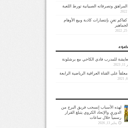
 المراهق وتصرفاته الصبيانية تورط اللعبة
كفاكم تغنٍ بإنتصارات كاذبة وبيع الأوهام
لجماهير
2
ضوء
عايشة للمدرب فادي الكاخي مع برشلونة
202
معلقاً على القناة العراقية الرياضية الرابعة
لهذه الأسباب إنسحب فريق البرج من
الدوري والإتحاد الكروي يتبلغ القرار
رسمياً خلال ساعات
يناير 13, 2026