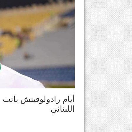
أيام رادولوفيتش باتت 
اللبناني