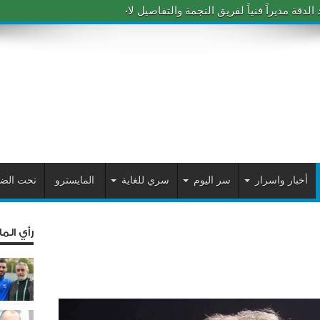
دقة مديراً فنياً لفريق النجمة والتفاصيل لاحقاً
أخبار واسرار
سر اليوم
سري للغاية
المايسترو
تحت الض
رأي الم