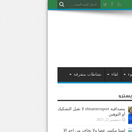
وء
لقاء
نشاطات متفرقة
ايسترو
مصداقية elmaestrosport لا تقبل التشكيك
أو التوهين
ديسمبر 22, 2025
لسنا مكسر عصا ولا نخاف من احد إلا