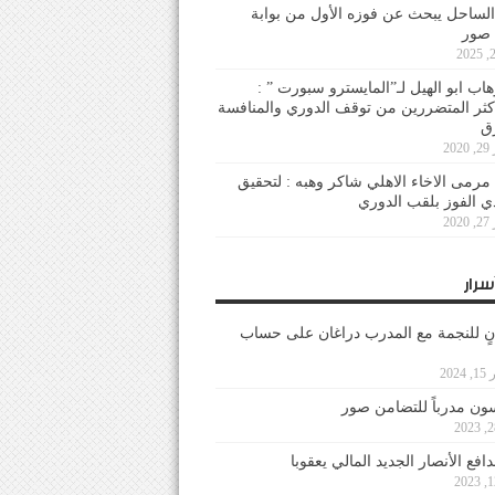
لساحل يبحث عن فوزه الأول من بوابة
 صور
هاب ابو الهيل لـ”المايسترو سبورت ” :
أكثر المتضررين من توقف الدوري والمنافسة
20
رمى الاخاء الاهلي شاكر وهبه : لتحقيق
دي الفوز بلقب الدوري
20
سرار
نٍ للنجمة مع المدرب دراغان على حساب
202
ون مدرباً للتضامن صور
فع الأنصار الجديد المالي يعقوبا