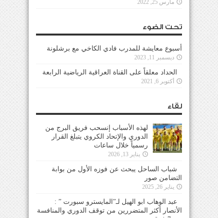
مارس 25, 2022
تحت الضوء
أسبوع معايشة للمدرب فادي الكاخي مع برشلونة
ديسمبر 11, 2023
الحداد معلقاً على القناة العراقية الرياضية الرابعة
أكتوبر 6, 2021
لقاء
لهذه الأسباب إنسحب فريق البرج من
الدوري والإتحاد الكروي يتبلغ القرار
رسمياً خلال ساعات
يناير 13, 2026
شباب الساحل يبحث عن فوزه الأول من بوابة
التضامن صور
يناير 26, 2025
عبد الوهاب ابو الهيل لـ”المايسترو سبورت ” :
الأنصار أكثر المتضررين من توقف الدوري والمنافسة