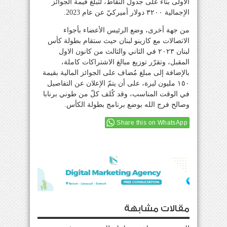
الأولى بناءً على جدول النقاط، لتبلغ قيمة الجوائز
الإجمالية ٣٢٠٠ دولار أميركيّ عن عام 2023.
من جهة أخرى، وضع الرئيس الأعضاء بأجواء
الاتصالات مع كازينو لبنان حيث ستقام بطولة كأس
لبنان ٢٠٢٣ في الثاني والثالث من كانون الاول
المقبل، وتقرّر توزيع مبالغ الاشتراكات كاملة،
بالإضافة إلى مبلغ مُضاف على الجوائز المالية بقيمة
١٥٠ مليون ليرة، على أن يتمّ الإعلان عن التفاصيل
في الوقت المناسب، وقد كُلف كلّ من طوني برنابا
وصالح فرج الله بوضع برنامج بطولة الكأس.
Share this on WhatsApp
مقالات مشابهة