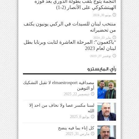
النجمة يتوج بلقب بطولة الدوري بعد فوزه
الهيتشكوكي على الأنصار (2-1)
يونيو 30, 2024
منتخب لبنان للسيدات في الركبي يونيون يكثف
من تحضيراته
يناير 23, 2024
“باكغمون”: المرحلة العاشرة لتابت وبرنابا بطل
لبنان لعام 2023
نوفمبر 27, 2023
رأي المايسترو
مصداقية elmaestrosport لا تقبل التشكيك
أو التوهين
ديسمبر 22, 2025
لسنا مكسر عصا ولا نخاف من احد إلا
الله
يوليو 6, 2025
كل إناء بما فيه ينضح
مارس 31, 2025