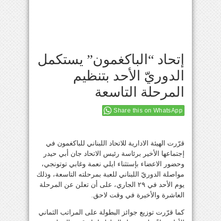
إتحاد “الباكغمون” يستكمل
الدوريّ الأحد بتنظيم
المرحلة التاسعة
Share this on WhatsApp
قرّرت الهيئة الادارية للاتحاد اللبناني للباكغمون في
إجتماعها الأخير برئاسة رئيس الاتحاد جان أبي حيدر
وحضور الاعضاء بإستثناء ايلي نعمة وغابي توتونجي،
مواصلة الدوريّ اللبناني للعبة بمرحلته التاسعة، وذلك
يوم الأحد في ٢٩ الجاري، على أن تعلن عن المرحلة
العاشرة والأخيرة في وقت لاحق.
كما قرّرت توزيع جوائز البطولة على المراتب الثماني