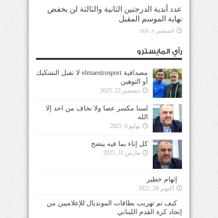
عدد أندية الدرجتين الثانية والثالثة لن يخفض
نهاية الموسم المقبل
أغسطس 6, 2026
رأي المايسترو
مصداقية elmaestrosport لا تقبل التشكيك
أو التوهين
ديسمبر 22, 2025
لسنا مكسر عصا ولا نخاف من احد إلا
الله
يوليو 6, 2025
كل إناء بما فيه ينضح
مارس 31, 2025
إتهام خطير
أكتوبر 28, 2022
كيف تم تهريب بطاقات المونديال للإعلاميين من
إتحاد كرة القدم اللبناني