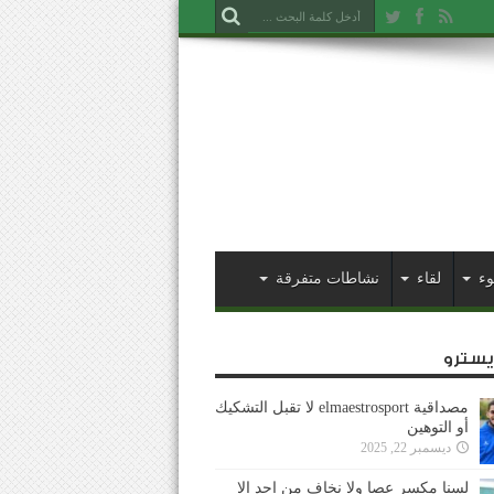
وء
لقاء
نشاطات متفرقة
ايسترو
مصداقية elmaestrosport لا تقبل التشكيك
أو التوهين
ديسمبر 22, 2025
لسنا مكسر عصا ولا نخاف من احد إلا