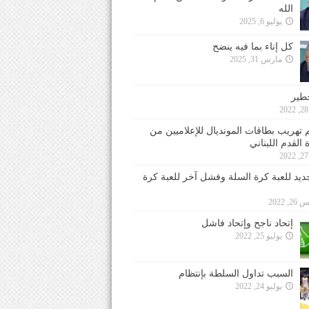
الله
يوليو 6, 2025
كل إناء بما فيه ينضح
مارس 31, 2025
خطير
 تهريب بطاقات المونديال للإعلاميين من
 القدم اللبناني
جديد للعبة كرة السلة وفشل آخر للعبة كرة
 2022
إتحاد ناجح وإتحاد فاشل
يوليو 25, 2022
السبب تداول السلطة بإنتظام
يوليو 24, 2022