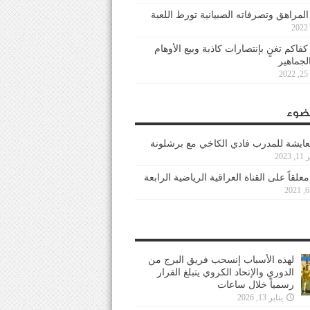
 المراهق وتصرفاته الصبيانية تورط اللعبة
كفاكم تغنٍ بإنتصارات كاذبة وبيع الأوهام
لجماهير
2
ضوء
عايشة للمدرب فادي الكاخي مع برشلونة
202
معلقاً على القناة العراقية الرياضية الرابعة
لهذه الأسباب إنسحب فريق البرج من
الدوري والإتحاد الكروي يتبلغ القرار
رسمياً خلال ساعات
يناير 13, 2026