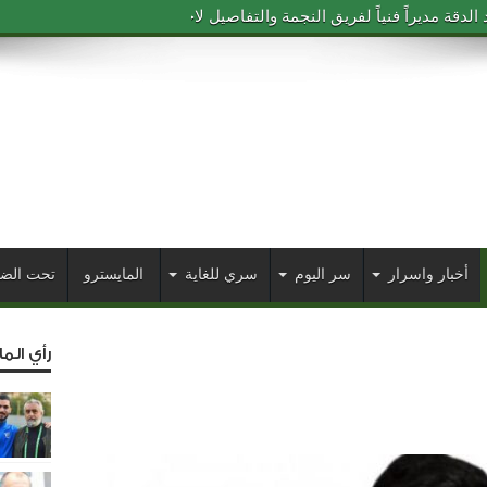
دقة مديراً فنياً لفريق النجمة والتفاصيل لاحقاً
أخبار واسرار
سر اليوم
سري للغاية
المايسترو
تحت الض
رأي الم