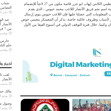
شباب ا
إستدعى المدير الفني للمنتخب الفدائي الفلسطيني الكابتن إيهاب ابو جزر قائمة مكون من 27 لاعباً للإنضمام
التضامن
 اسم نجم فريق الأنصار اللاعب محمد حبوس ، الذي يقدم
يناير 26, 2025
ب المعلومات التي حصلنا عليها فإن اللاعب حبوس ينوي إرسال
كر لأسباب وظروف عائلية خاصة، يذكر أن المعسكر يتضمن خوض
عبد الو
الأنصار 
 وكينيا، خلال فترة التوقف الدولي في أسبوع الفيفا بين الأول
بين 7 فرق
نوفمبر 29, 20
حارس م
حلم النا
نوفمبر 27, 20
أخبار وأ
لقب ثا
الأنصار
سبتمبر 15, 4
مالك حس
يوليو 28, 2023
وصول مدا
يوليو 12, 2023