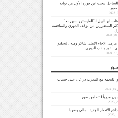
لساحل يبحث عن فوزه الأول من بوابة
 صور
هاب ابو الهيل لـ”المايسترو سبورت ” :
أكثر المتضررين من توقف الدوري والمنافسة
20
رمى الاخاء الاهلي شاكر وهبه : لتحقيق
دي الفوز بلقب الدوري
20
سرار
نٍ للنجمة مع المدرب دراغان على حساب
202
ون مدرباً للتضامن صور
فع الأنصار الجديد المالي يعقوبا