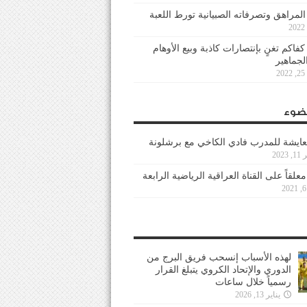
 المراهق وتصرفاته الصبيانية تورط اللعبة
كفاكم تغنٍ بإنتصارات كاذبة وبيع الأوهام
لجماهير
2
ضوء
عايشة للمدرب فادي الكاخي مع برشلونة
202
معلقاً على القناة العراقية الرياضية الرابعة
لهذه الأسباب إنسحب فريق البرج من
الدوري والإتحاد الكروي يتبلغ القرار
رسمياً خلال ساعات
يناير 13, 2026