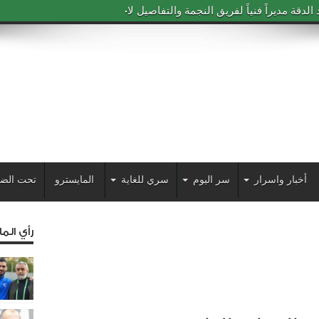
دقة مديراً فنياً لفريق النجمة والتفاصيل لاحقاً
أخبار واسرار
سر اليوم
سري للغاية
المايسترو
تحت الض
رأي الم