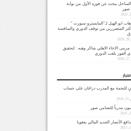
لساحل يبحث عن فوزه الأول من بوابة
 صور
هاب ابو الهيل لـ”المايسترو سبورت ” :
أكثر المتضررين من توقف الدوري والمنافسة
20
رمى الاخاء الاهلي شاكر وهبه : لتحقيق
دي الفوز بلقب الدوري
20
سرار
نٍ للنجمة مع المدرب دراغان على حساب
202
ون مدرباً للتضامن صور
فع الأنصار الجديد المالي يعقوبا