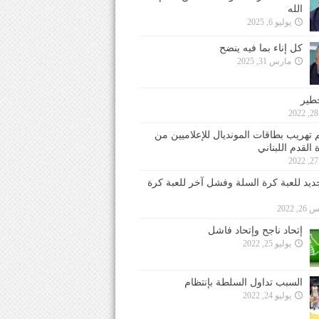
الله
يوليو 6, 2025
كل إناء بما فيه ينضح
مارس 31, 2025
خطير
 تهريب بطاقات المونديال للإعلاميين من
 القدم اللبناني
جديد للعبة كرة السلة وفشل آخر للعبة كرة
 2022
إتحاد ناجح وإتحاد فاشل
يوليو 25, 2022
السبب تداول السلطة بإنتظام
يوليو 24, 2022