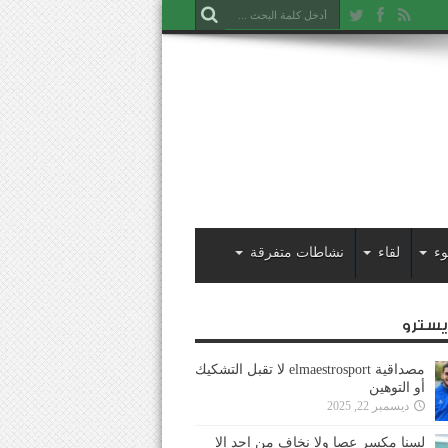
وء
لقاء
نشاطات متفرقة
ايسترو
مصداقية elmaestrosport لا تقبل التشكيك
أو التوهين
ديسمبر 22, 2025
لسنا مكسر عصا ولا نخاف من احد إلا