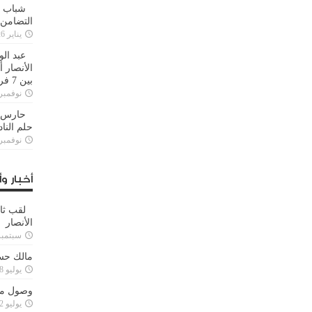
شباب ا
التضامن
يناير 26, 2025
عبد الو
الأنصار 
بين 7 فرق
نوفمبر 29, 20
حارس م
حلم النا
نوفمبر 27, 20
أخبار وأ
لقب ثا
الأنصار
سبتمبر 15, 4
مالك حس
يوليو 28, 2023
وصول مدا
يوليو 12, 2023