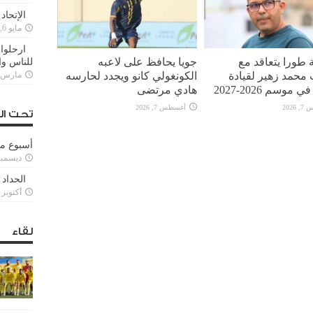
الإتحاد
مايو 6, 2022
ارحلوا 
 طورا يتعاقد مع
جويا يحافظ على لاعبه
للناس وا
محمد زهير لقيادة
الكونغولي كانو ويجدد لحارسه
مارس 25, 022
 موسم 2026-2027
هادي مرتضى
2026
أغسطس 7, 2026
تحت ال
أسبوع م
ديسمبر 11, 3
الحداد 
أكتوبر 6, 2021
لقاء