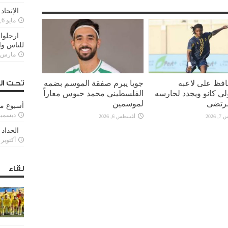
الإتحاد
مايو 6, 2022
ارحلوا 
للناس وا
مارس 25, 022
افظ على لاعبه
جويا يبرم صفقة الموسم بضمه
تحت ال
لي كانو ويجدد لحارسه
الفلسطيني محمد حبوس معاراً
رتضى
لموسمين
أسبوع م
ديسمبر 11, 3
2026
أغسطس 6, 2026
الحداد 
أكتوبر 6, 2021
لقاء