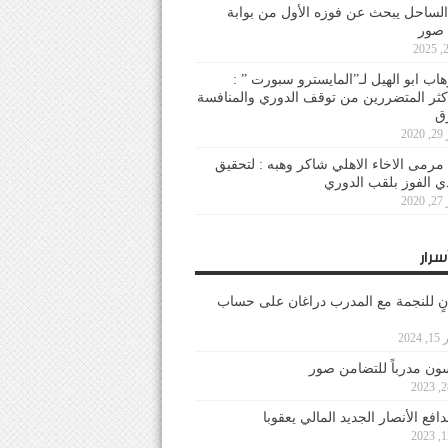
لساحل يبحث عن فوزه الأول من بوابة
 صور
هاب ابو الهيل لـ”المايسترو سبورت ” :
أكثر المتضررين من توقف الدوري والمنافسة
20
رمى الاخاء الاهلي شاكر وهبه : لتحقيق
دي الفوز بلقب الدوري
20
سرار
نٍ للنجمة مع المدرب دراغان على حساب
202
ون مدرباً للتضامن صور
فع الأنصار الجديد المالي يعقوبا