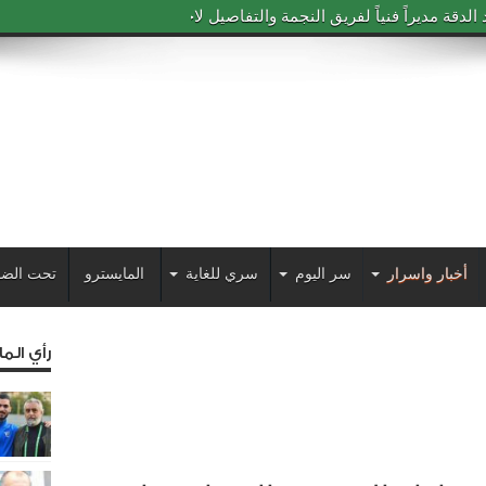
دقة مديراً فنياً لفريق النجمة والتفاصيل لاحقاً
أخبار واسرار
سر اليوم
سري للغاية
المايسترو
تحت الضو
رأي الم