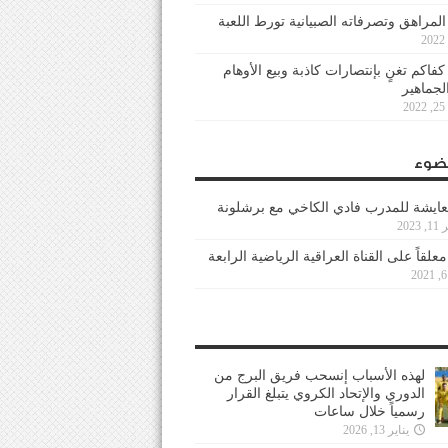
 المراهق وتصرفاته الصبيانية تورط اللعبة
كفاكم تغنٍ بإنتصارات كاذبة وبيع الأوهام
لجماهير
2
ضوء
عايشة للمدرب فادي الكاخي مع برشلونة
202
معلقاً على القناة العراقية الرياضية الرابعة
لهذه الأسباب إنسحب فريق البرج من
الدوري والإتحاد الكروي يتبلغ القرار
رسمياً خلال ساعات
يناير 13, 2026