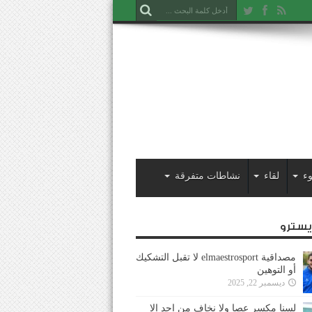
ء
لقاء
نشاطات متفرقة
ايسترو
مصداقية elmaestrosport لا تقبل التشكيك
أو التوهين
ديسمبر 22, 2025
لسنا مكسر عصا ولا نخاف من احد إلا