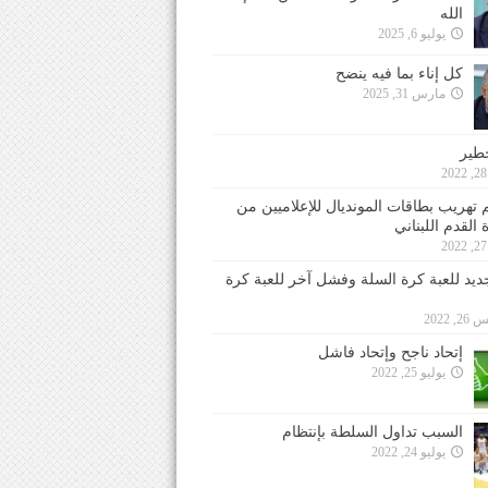
الله
يوليو 6, 2025
كل إناء بما فيه ينضح
مارس 31, 2025
خطير
 تهريب بطاقات المونديال للإعلاميين من
 القدم اللبناني
جديد للعبة كرة السلة وفشل آخر للعبة كرة
 2022
إتحاد ناجح وإتحاد فاشل
يوليو 25, 2022
السبب تداول السلطة بإنتظام
يوليو 24, 2022