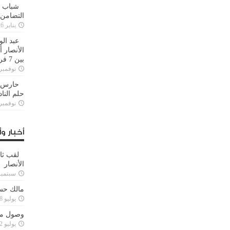
شباب ا
التضامن
يناير 26, 2025
عبد الو
الأنصار 
بين 7 فرق
نوفمبر 29, 20
حارس م
حلم النا
نوفمبر 27, 20
أخبار وأ
لقب ثا
الأنصار
سبتمبر 15, 4
مالك حس
يوليو 28, 2023
وصول مدا
يوليو 12, 2023